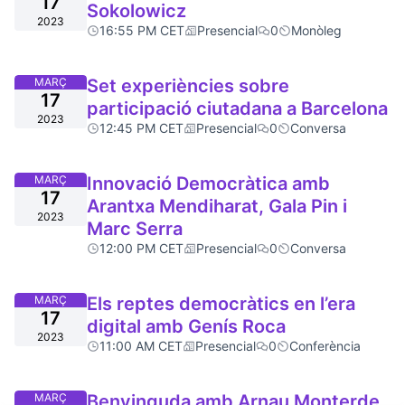
17
Sokolowicz
2023
16:55 PM CET
Presencial
0
Monòleg
MARÇ
Set experiències sobre
17
participació ciutadana a Barcelona
2023
12:45 PM CET
Presencial
0
Conversa
MARÇ
Innovació Democràtica amb
17
Arantxa Mendiharat, Gala Pin i
2023
Marc Serra
12:00 PM CET
Presencial
0
Conversa
MARÇ
Els reptes democràtics en l’era
17
digital amb Genís Roca
2023
11:00 AM CET
Presencial
0
Conferència
MARÇ
Benvinguda amb Arnau Monterde