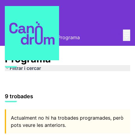
Menú
Entra
Menú 
Canòdrom Meridiana
/
Programa
Programa
Filtrar i cercar
9 trobades
Actualment no hi ha trobades programades, però
pots veure les anteriors.