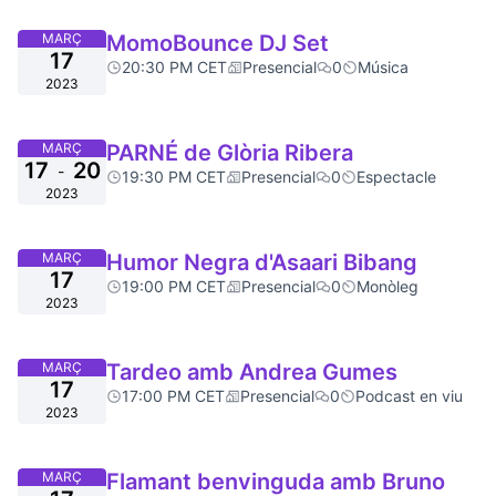
MARÇ
MomoBounce DJ Set
17
20:30 PM CET
Presencial
0
Música
2023
MARÇ
PARNÉ de Glòria Ribera
17
20
-
19:30 PM CET
Presencial
0
Espectacle
2023
MARÇ
Humor Negra d'Asaari Bibang
17
19:00 PM CET
Presencial
0
Monòleg
2023
MARÇ
Tardeo amb Andrea Gumes
17
17:00 PM CET
Presencial
0
Podcast en viu
2023
MARÇ
Flamant benvinguda amb Bruno