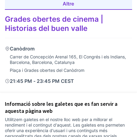
Altre
Grades obertes de cinema |
Historias del buen valle
Canòdrom
Carrer de Concepción Arenal 165, El Congrés i els Indians,
Barcelona, Barcelona, Catalunya
Plaça i Grades obertes del Canòdrom
21:45 PM
-
23:45 PM CEST
Informació sobre les galetes que es fan servir a
aquesta pàgina web
Utilitzem galetes en el nostre lloc web per a millorar el
Termes i condicions d'ús
rendiment i el contingut d'aquest. Les galetes ens permeten
Configuració de les galetes
oferir una experiència d'usuari i uns continguts més
Comunitat Canòdrom a Facebook
(Link externo)
Comunitat Canòdrom a Instagram
(Link externo)
Comunitat Canòdrom a YouTube
(Link externo)
Català
personalitzats des dels nostres canals de xarxes socials.
Triar la llengua
Elegir el idioma
Choose language