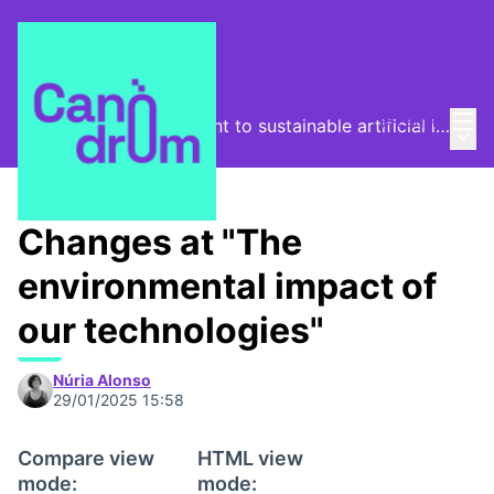
Mai
Log in
From the digital footprint to sustainable artificial intelligence
Main
/
Program
Changes at "The
environmental impact of
our technologies"
Núria Alonso
29/01/2025 15:58
Compare view
HTML view
mode:
mode: