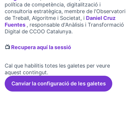
(Link externo)
política de competència, digitalització i
consultoria estratègica, membre de l'Observatori
de Treball, Algoritme i Societat, i
Daniel Cruz
Fuentes
, responsable d'Anàlisis i Transformació
(Link externo)
Digital de CCOO Catalunya.
📺
Recupera aquí la sessió
(Link externo)
Cal que habilitis totes les galetes per veure
aquest contingut.
Canviar la configuració de les galetes