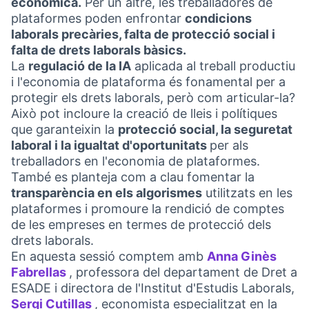
econòmica.
Per un altre, les treballadores de
plataformes poden enfrontar
condicions
laborals precàries, falta de protecció social i
falta de drets laborals bàsics.
La
regulació de la IA
aplicada al treball productiu
i l'economia de plataforma és fonamental per a
protegir els drets laborals, però com articular-la?
Això pot incloure la creació de lleis i polítiques
que garanteixin la
protecció social, la seguretat
laboral i la igualtat d'oportunitats
per als
treballadors en l'economia de plataformes.
També es planteja com a clau fomentar la
transparència en els algorismes
utilitzats en les
plataformes i promoure la rendició de comptes
de les empreses en termes de protecció dels
drets laborals.
En aquesta sessió comptem amb
Anna Ginès
Fabrellas
, professora del departament de Dret a
(Link externo)
ESADE i directora de l'Institut d'Estudis Laborals,
Sergi Cutillas
, economista especialitzat en la