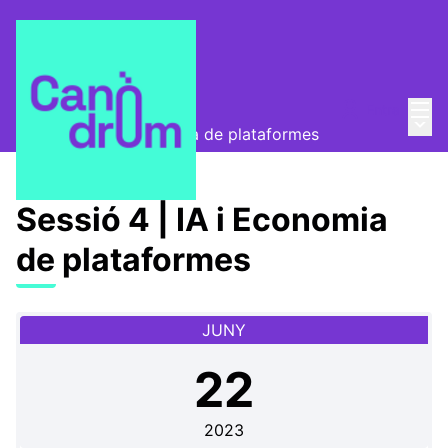
Menú
Entra
Programa
/
Menú 
Sessió 4 | IA i Economia de plataformes
Sessió 4 | IA i Economia
de plataformes
JUNY
22
2023