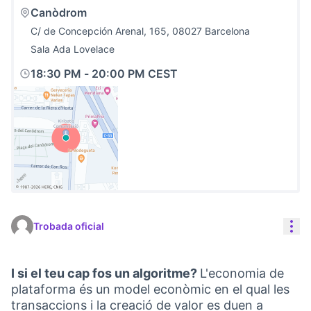
Canòdrom
C/ de Concepción Arenal, 165, 08027 Barcelona
Sala Ada Lovelace
18:30 PM
-
20:00 PM CEST
(Link externo)
Con
Trobada oficial
I si el teu cap fos un algoritme?
L'economia de
plataforma és un model econòmic en el qual les
transaccions i la creació de valor es duen a