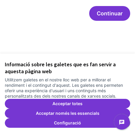
Continuar
Informació sobre les galetes que es fan servir a
aquesta pàgina web
Utilitzem galetes en el nostre lloc web per a millorar el
Termes i condicions d'ús
rendiment i el contingut d'aquest. Les galetes ens permeten
Configuració de les galetes
oferir una experiència d'usuari i uns continguts més
Comunitat Canòdrom a Facebook
(Link externo)
Comunitat Canòdrom a Instagram
(Link externo)
Comunitat Canòdrom a YouTube
(Link externo)
Català
personalitzats des dels nostres canals de xarxes socials.
Triar la llengua
Elegir el idioma
Choose language
Acceptar totes
Acceptar només les essencials
Configuració
Am
(L
(Link externo)
Web creada amb
programari lliure
.
(Link externo)