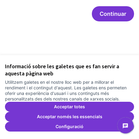
Continuar
Informació sobre les galetes que es fan servir a
aquesta pàgina web
Utilitzem galetes en el nostre lloc web per a millorar el
Termes i condicions d'ús
rendiment i el contingut d'aquest. Les galetes ens permeten
Configuració de les galetes
oferir una experiència d'usuari i uns continguts més
Comunitat Canòdrom a Facebook
(Link externo)
Comunitat Canòdrom a Instagram
(Link externo)
Comunitat Canòdrom a YouTube
(Link externo)
Català
personalitzats des dels nostres canals de xarxes socials.
Triar la llengua
Elegir el idioma
Choose language
Acceptar totes
Acceptar només les essencials
Configuració
Am
(L
(Link externo)
Web creada amb
programari lliure
.
(Link externo)