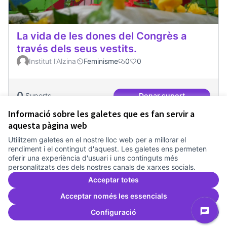
La vida de les dones del Congrès a
través dels seus vestits.
Institut l'Alzina
Feminisme
0
0
0
Suports
Donar suport
La vida de les done
Informació sobre les galetes que es fan servir a
aquesta pàgina web
Utilitzem galetes en el nostre lloc web per a millorar el
Termes i condicions d'ús
rendiment i el contingut d'aquest. Les galetes ens permeten
Configuració de les galetes
oferir una experiència d'usuari i uns continguts més
Comunitat Canòdrom a Facebook
(Link externo)
Comunitat Canòdrom a Instagram
(Link externo)
Comunitat Canòdrom a YouTube
(Link externo)
Català
personalitzats des dels nostres canals de xarxes socials.
Triar la llengua
Elegir el idioma
Choose language
Acceptar totes
Acceptar només les essencials
Configuració
Am
(L
(Link externo)
Web creada amb
programari lliure
.
(Link externo)