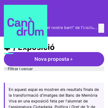
Menú
Entra
Exposició "La història del nostre barri" de l'Institut l'Alzina
Menú 
/
🧩 / Exposició
🧩 / Exposició
Nova proposta
Filtrar i cercar
Saltar el mapa
Leaflet
|
©
HERE maps
El següent element és un mapa que presenta els component
+
En aquest espai es mostren els resultats finals de
−
la transformació d'imatges del Banc de Memòria
Viva en una exposició feta per l'alumnat de
l'assignatura
Ciutadania, Política i Dret de
1r de