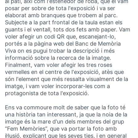
al pati, així com l'estenedor de roba, que el vam
posar per sobre de tota l'exposició i va ser
elaborat amb branques que trobem al parc.
Subjecte a la part frontal de la taula estan els
guants i el ventall, tots dos fets amb paper. Vam
voler afegir un codi QR que, escanejant-lo,
portés a la pàgina web del Banc de Memòria
Viva on es pugui trobar la descripció i més
informació sobre la recerca de la imatge.
Finalment, vam voler afegir les tres roses
vermelles en el centre de l'exposició, atès que
són l'element que més ressalta visualment de la
imatge, i vam voler incorporar-les com a
protagonista de tota l'exposició.
Ens va commoure molt de saber que la foto té
una història tan interessant, ja que la noia de la
imatge és la mare d'un dels membres del grup
“Fem Memòries”, que va portar la foto amb
il·lusió, explicant que les seves ties, i en general