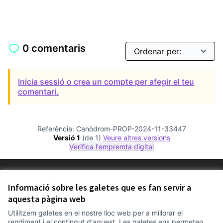
0 comentaris
Inicia sessió o crea un compte per afegir el teu
comentari.
Referència: Canòdrom-PROP-2024-11-33447
Versió 1
(de 1)
veure altres versions
Verifica l'empremta digital
Termes i condicions d'ús
Configuració de les galetes
Informació sobre les galetes que es fan servir a
Comunitat Canòdrom a Facebook
(Link externo)
Comunitat Canòdrom a Instagram
(Link externo)
Comunitat Canòdrom a YouTube
(Link externo)
aquesta pàgina web
Català
Triar la llengua
Elegir el idioma
Choose language
Utilitzem galetes en el nostre lloc web per a millorar el
rendiment i el contingut d'aquest. Les galetes ens permeten