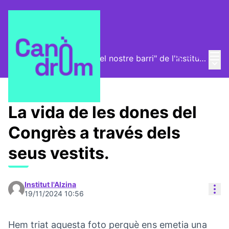
Menú
Entra
Exposició "La història del nostre barri" de l'Institut l'Alzina
Menú 
/
🧩 / Exposició
La vida de les dones del
Congrès a través dels
seus vestits.
Institut l'Alzina
Con
19/11/2024 10:56
Hem triat aquesta foto perquè ens emetia una