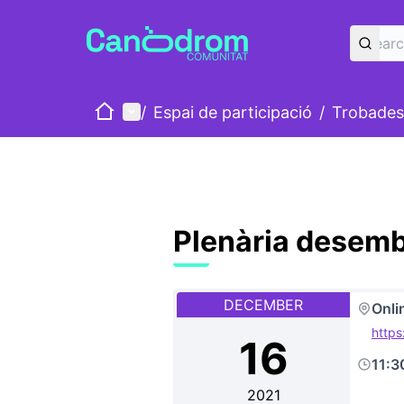
Home
Main menu
/
Espai de participació
/
Trobades
Plenària desem
DECEMBER
Onli
http
16
11:
2021