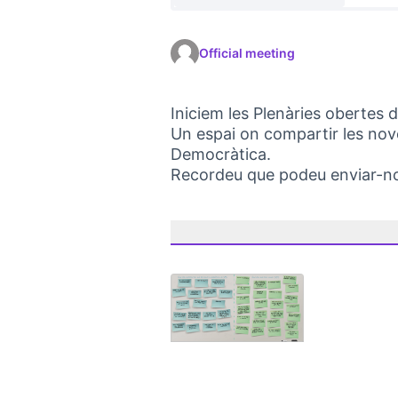
Official meeting
Iniciem les Plenàries obertes
Un espai on compartir les nove
Democràtica.
Recordeu que podeu enviar-n
(Opens in new tab)