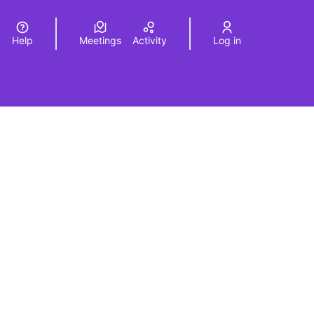
Help
Meetings
Activity
Log in
a
Elegir el idioma
Choose language