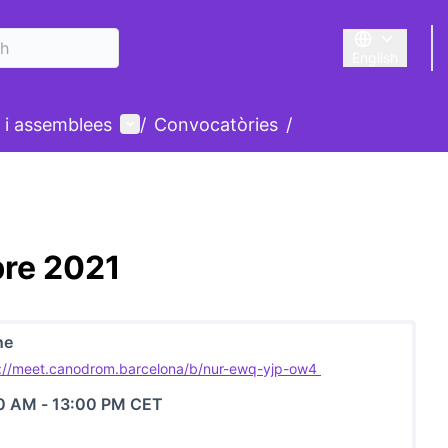
English
Triar la llengu
User menu
 i assemblees
/
Convocatòries
/
bre 2021
ne
s://meet.canodrom.barcelona/b/nur-ewq-yjp-ow4
(External link)
30 AM
-
13:00 PM CET