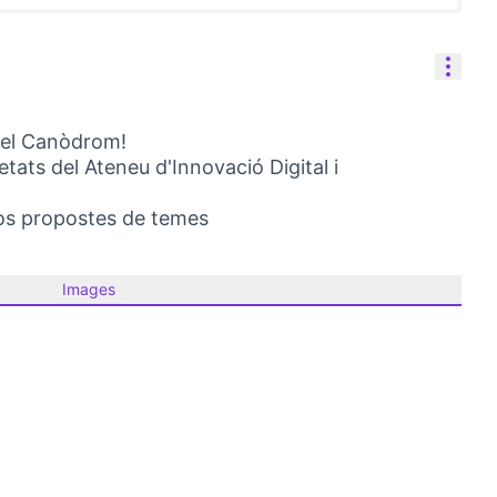
Reso
 del Canòdrom!
tats del Ateneu d'Innovació Digital i
os propostes de temes
Images