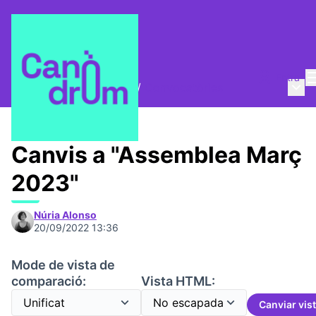
Entra
Menú 
Trobades i assemblees
/
Convocatòries
Canvis a "Assemblea Març
2023"
Núria Alonso
20/09/2022 13:36
Mode de vista de
comparació:
Vista HTML:
Canviar vis