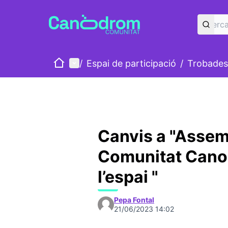
Inici
Menú principal
/
Espai de participació
/
Trobades
Canvis a "Assem
Comunitat Canod
l’espai "
Pepa Fontal
21/06/2023 14:02