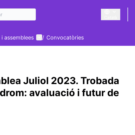
Català
Triar la llengua
Menú d'usuari
 i assemblees
/
Convocatòries
blea Juliol 2023. Trobada
rom: avaluació i futur de