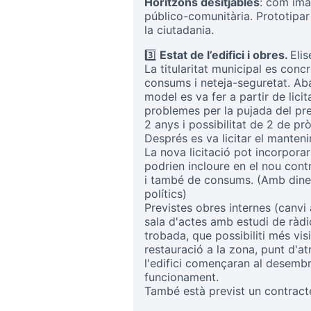
Horitzons desitjables
: com ima
público-comunitària. Prototipa
la ciutadania.
3️⃣
Estat de l’edifici i obres.
Eli
La titularitat municipal es concr
consums i neteja-seguretat. Ab
model es va fer a partir de lic
problemes per la pujada del preu
2 anys i possibilitat de 2 de pr
Després es va licitar el manten
La nova licitació pot incorpora
podrien incloure en el nou con
i també de consums. (Amb diners
polítics)
Previstes obres internes (canvi
sala d'actes amb estudi de ràdi
trobada, que possibiliti més visi
restauració a la zona, punt d'atr
l'edifici començaran al desembr
funcionament.
També està previst un contracte 