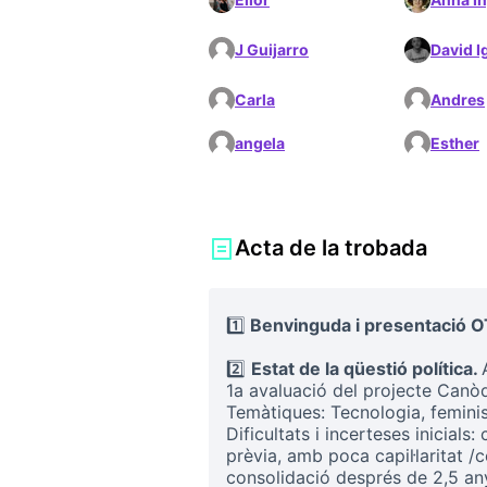
J Guijarro
David I
Carla
Andres
angela
Esther
Acta de la trobada
1️⃣
Benvinguda i presentació O
2️⃣
Estat de la qüestió política.
1a avaluació del projecte Canò
Temàtiques: Tecnologia, feminis
Dificultats i incerteses inicials
prèvia, amb poca capil·laritat 
consolidació després de 2,5 an