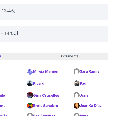
- 13:45]
 - 14:00]
s
Documents
Mireia Manjon
Sara Ramis
Ricard
Pau
iló
Gina Cruselles
Jcris
nti
Enric Senabre
JuanKa Díaz
glés
Bea Sanchez
Inma