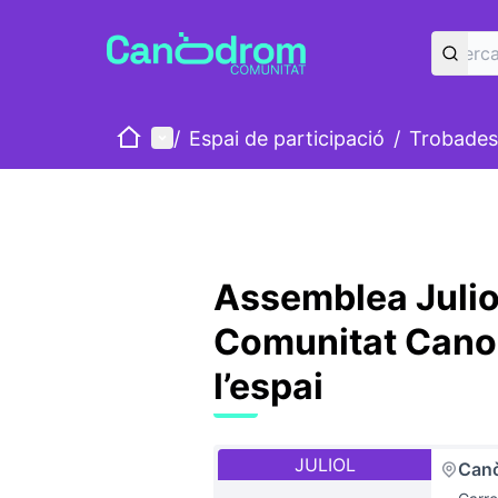
Inici
Menú principal
/
Espai de participació
/
Trobades
Assemblea Julio
Comunitat Canod
l’espai
JULIOL
Can