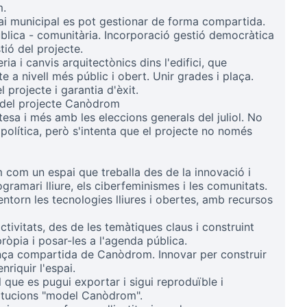
m.
i municipal es pot gestionar de forma compartida.
ica - comunitària. Incorporació gestió democràtica
tió del projecte.
ia i canvis arquitectònics dins l'edifici, que
e a nivell més públic i obert. Unir grades i plaça.
projecte i garantia d'èxit.
 del projecte Canòdrom
rtesa i més amb les eleccions generals del juliol. No
política, però s'intenta que el projecte no només
 com un espai que treballa des de la innovació i
gramari lliure, els ciberfeminismes i les comunitats.
ntorn les tecnologies lliures i obertes, amb recursos
tivitats, des de les temàtiques claus i construint
ròpia i posar-les a l'agenda pública.
ança compartida de Canòdrom. Innovar per construir
enriquir l'espai.
que es pugui exportar i sigui reproduïble i
titucions "model Canòdrom".