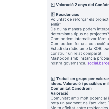
4️⃣
Valoració 2 anys del Canòd
5️⃣
Residències
Voluntat de reforçar els proj
enllà?
De quina manera podem interpel
determinats tipus de projectes?
Com podem internalitzar fórmul
Com podem fer una connexió am
Estudi de ràdio amb la XOB: pòd
construir un relat compartit.
Mastodon amb instància pròpia. 
nostra governança.
social.barc
6️⃣
Treball en grups per valorar
idees. Valoració i possibles mi
Comunitat Canòdrom
Valoració:
Comunitat amb molt potencial i 
nota un augment de l'activitat.
Molta afinitat entre residències