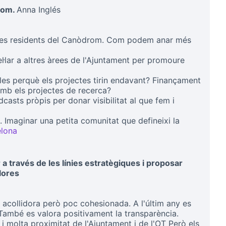
rom.
Anna Inglés
ectes residents del Canòdrom. Com podem anar més
·lar a altres àrees de l'Ajuntament per promoure
es perquè els projectes tirin endavant? Finançament
b els projectes de recerca?
casts pròpis per donar visibilitat al que fem i
Imaginar una petita comunitat que defineixi la
elona
(Link externo)
 a través de les línies estratègiques i proposar
llores
acollidora però poc cohesionada. A l'últim any es
 També es valora positivament la transparència.
, i molta proximitat de l'Ajuntament i de l'OT Però els