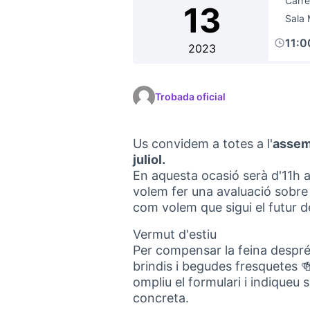
Carre
13
Sala 
11:
2023
Trobada oficial
Us convidem a totes a l'
assem
juliol.
En aquesta ocasió serà d'11h a
volem fer una avaluació sobre
com volem que sigui el futur 
Vermut d'estiu
Per compensar la feina despr
brindis i begudes fresquetes 
ompliu el formulari i indiqueu si
concreta.