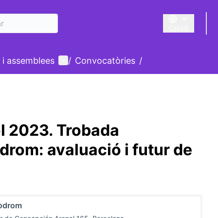
Català
Triar la llengua
Menú d'usuari
 i assemblees
/
Convocatòries
/
l 2023. Trobada
rom: avaluació i futur de
òdrom