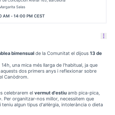
r de Concepción Arenal 165, Barcelona
Margarita Salas
00 AM
-
14:00 PM CEST
Cont
blea bimensual
de la Comunitat el dijous
13 de
 14h, una mica més llarga de l'habitual, ja que
 aquests dos primers anys i reflexionar sobre
del Canòdrom.
és celebrarem el
vermut d'estiu
amb pica-pica,
. Per organitzar-nos millor, necessitem que
 teniu algun tipus d'al·lèrgia, intolerància o dieta