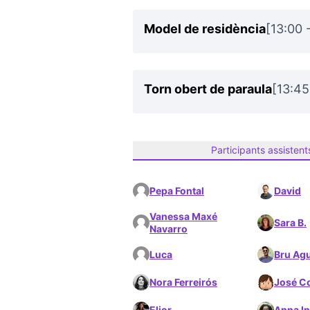
Model de residència
[13:00 
Torn obert de paraula
[13:45
Participants assistent
Pepa Fontal
David
Vanessa Maxé
Sara B.
Navarro
Luca
Bru Agu
Nora Ferreirós
José Co
Elior
Anna In