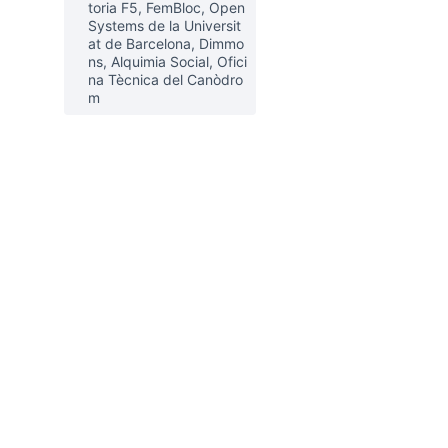
toria F5, FemBloc, Open
Systems de la Universit
at de Barcelona, Dimmo
ns, Alquimia Social, Ofici
na Tècnica del Canòdro
m
rols de recursos