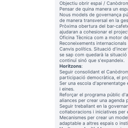
Objectiu obrir espai / Canòdro
Pensar de quina manera un espa
Nous models de governança públ
de manera transversal en la ges
Pròxima obertura del bar-cafeter
ajudaran a cohesionar el project
Oficina Tècnica com a motor del 
Reconeixements internacionals
Canvis polítics. Situació d'ince
se sap com quedarà la situació 
continuï sinó que s'expandeix.
Horitzons
:
Seguir consolidant el Canòdrom
participació democràtica, el pro
Ser una escola d'aprenentatge e
i eines.
Reforçar el programa públic d'ac
aliances per crear una agenda p
Seguir treballant en la govern
col·laboracions i iniciatives per 
Mecanismes per crear un model 
adaptable a altres espais o ins