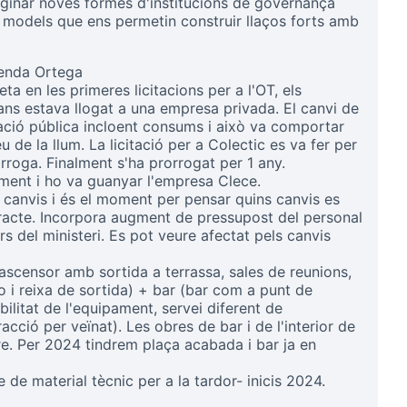
ginar noves formes d'institucions de governança
r models que ens permetin construir llaços forts amb
senda Ortega
eta en les primeres licitacions per a l'OT, els
ans estava llogat a una empresa privada. El canvi de
itació pública incloent consums i això va comportar
 de la llum. La licitació per a Colectic es va fer per
òrroga. Finalment s'ha prorrogat per 1 any.
iment i ho va guanyar l'empresa Clece.
r canvis i és el moment per pensar quins canvis es
tracte. Incorpora augment de pressupost del personal
 del ministeri. Es pot veure afectat pels canvis
 ascensor amb sortida a terrassa, sales de reunions,
o i reixa de sortida) + bar (bar com a punt de
bilitat de l'equipament, servei diferent de
acció per veïnat). Les obres de bar i de l'interior de
e. Per 2024 tindrem plaça acabada i bar ja en
de material tècnic per a la tardor- inicis 2024.