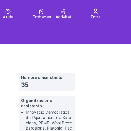
Ajuda
Trobades
Activitat
Entra
Elegir el idioma
Choose language
Nombre d'assistents
35
Organitzacions
assistents
Innovació Democràtica
de l'Ajuntament de Barc
elona, PEMB, WordPress
Barcelona, Platoniq, Fac