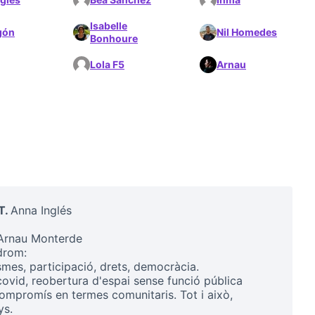
Isabelle
gón
Nil Homedes
Bonhoure
Lola F5
Arnau
T.
Anna Inglés
Arnau Monterde
drom:
mes, participació, drets, democràcia.
: covid, reobertura d'espai sense funció pública
/compromís en termes comunitaris. Tot i això,
ys.