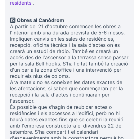
(Opens in new tab)
residents
.
(Opens in new tab)
2️⃣ Obres al Canòdrom
A partir del 21 d'octubre comencen les obres a
l'interior amb una durada prevista de 5-6 mesos.
Impliquen canvis en les sales de residències,
recepció, oficina tècnica i la sala d'actes on es
crearà un estudi de ràdio. També es crearà un
accés des de l'ascensor a la terrassa sense passar
per la sala Bell hooks. S'ha licitat també la creació
d'un bar a la zona d'office i una intervenció per
reduir els nius de coloms.
Ara mateix no es coneixen les dates exactes de
les afectacions, si saben que començaran per la
recepció i la sala d'actes i continuaran per
l'ascensor.
És possible que s'hagin de reubicar actes o
residències i els accessos a l'edifici, però no hi
haurà dates exactes fins que se celebri la reunió
amb l'empresa constructora el divendres 22 de
setembre. S'ha compartit el calendari
d'esdeveniments amb la constructora perquè ho