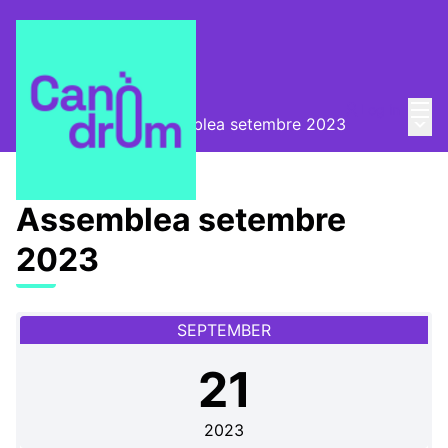
Mai
Log in
Main
Convocatòries
/
Assemblea setembre 2023
Assemblea setembre
2023
SEPTEMBER
21
2023