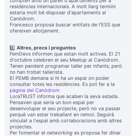
compten amb un parell d'apartaments per a
residències internacionals. A molt llarg termini
estaria molt bé disposar d'apartaments al
Canòdrom.
Francesco proposa buscar entitats de l'ESS que
ofereixen allotjament.
6️⃣
Altres, precs i preguntes
FemDevs informen que estan molt actives. El 21
d'octubre celebren el seu Meetup al Canòdrom.
Tenen pendent programar taller per infants, però
no han trobat tallerista.
El PEMB demana si hi ha un espai on poder
consultar totes les residències. Es pot fer a la
pàgina del Canòdrom
(External link)
LoraTRUST informa que acaben la seva estada.
Pensaven que seria un bon espai per
desenvolupar el seu projecte, però no va passar
perquè van estar treballant en remot. Seguirà
vinculat a l'espai amb col·laboracions amb altres
projectes.
Per fomentar el
networking
es proposa fer dinar