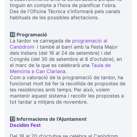
tinguin en compte a l'hora de planificar l'obra.
Des de l'Oficina Tècnica s'informarà pels canals
habituals de les possibles afectacions.
3️⃣ Programació
La tardor ve carregada de
programació al
Canòdrom
i també al barri amb la Festa Major
(Opens in new tab)
dels Indians (del 16 al 24 de setembre) i del
Congrés (del 30 de setembre al 8 d'octubre), en
el marc de la que es celebrarà una
Taula de
Memòria a Can Clariana.
(Opens in new tab)
Com a valoració de la programació de tardor, ha
funcionat molt bé fer la recollida de propostes de
les residències amb temps. Per això, volem
mantenir aquest sistema i recollir les propostes a
tot tardar a mitjans de novembre.
4️⃣ Informacions de l'Ajuntament
Decidim Fest
(External link)
Del 18 al 20 d'octubre se celebra al Canòdrom