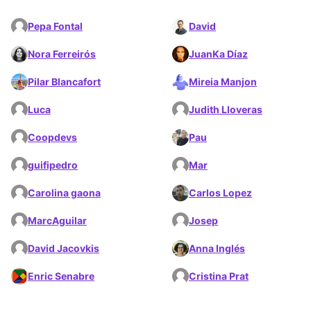
Pepa Fontal
David
Nora Ferreirós
JuanKa Díaz
Pilar Blancafort
Mireia Manjon
Luca
Judith Lloveras
Coopdevs
Pau
guifipedro
Mar
Carolina gaona
Carlos Lopez
MarcAguilar
Josep
David Jacovkis
Anna Inglés
Enric Senabre
Cristina Prat