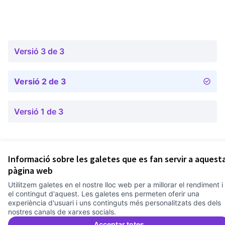
Versió 3 de 3
Versió 2 de 3
Versió 1 de 3
Informació sobre les galetes que es fan servir a aquest
Termes i condicions d'ús
pàgina web
Configuració de les galetes
Comunitat Canòdrom a Facebook
(Link externo)
Comunitat Canòdrom a Instagram
(Link externo)
Comunitat Canòdrom a YouTube
(Link externo)
Català
Utilitzem galetes en el nostre lloc web per a millorar el rendiment i
Triar la llengua
Elegir el idioma
Choose language
el contingut d'aquest. Les galetes ens permeten oferir una
experiència d'usuari i uns continguts més personalitzats des dels
nostres canals de xarxes socials.
Acceptar totes