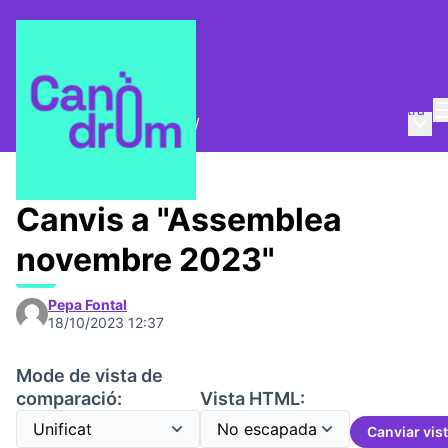
Entra
Menú 
Trobades i assemblees
/
Convocatòries
Canvis a "Assemblea
novembre 2023"
Pepa Fontal
18/10/2023 12:37
Mode de vista de
comparació:
Vista HTML:
Canviar vis