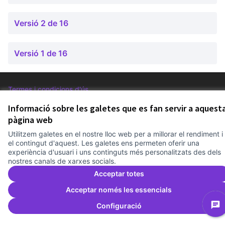
Versió 2 de 16
Versió 1 de 16
Termes i condicions d'ús
Configuració de les galetes
Comunitat Canòdrom a Facebook
(Link externo)
Comunitat Canòdrom a Instagram
(Link externo)
Comunitat Canòdrom a YouTube
(Link externo)
Informació sobre les galetes que es fan servir a aquest
Català
Triar la llengua
Elegir el idioma
Choose language
pàgina web
Utilitzem galetes en el nostre lloc web per a millorar el rendiment i
el contingut d'aquest. Les galetes ens permeten oferir una
experiència d'usuari i uns continguts més personalitzats des dels
Am
(L
(Link externo)
nostres canals de xarxes socials.
Web creada amb
programari lliure
.
(Link externo)
Acceptar totes
Acceptar només les essencials
Configuració