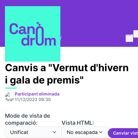
Entra
Menú 
Trobades i assemblees
/
Convocatòries
Canvis a "Vermut d'hivern
i gala de premis"
Participant eliminada
11/12/2023 09:30
Mode de vista de
comparació:
Vista HTML:
Canviar vis