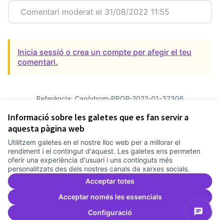
Comentari moderat el 31/08/2022 11:55
Inicia sessió o crea un compte per afegir el teu
comentari.
Referència: Canòdrom-PROP-2022-01-32306
Versió 1
(de 1)
veure altres versions
Informació sobre les galetes que es fan servir a
Verifica l'empremta digital
aquesta pàgina web
Utilitzem galetes en el nostre lloc web per a millorar el
Termes i condicions d'ús
rendiment i el contingut d'aquest. Les galetes ens permeten
Configuració de les galetes
oferir una experiència d'usuari i uns continguts més
Comunitat Canòdrom a Facebook
(Link externo)
Comunitat Canòdrom a Instagram
(Link externo)
Comunitat Canòdrom a YouTube
(Link externo)
Català
personalitzats des dels nostres canals de xarxes socials.
Triar la llengua
Elegir el idioma
Choose language
Acceptar totes
Acceptar només les essencials
Configuració
Am
(L
(Link externo)
Web creada amb
programari lliure
.