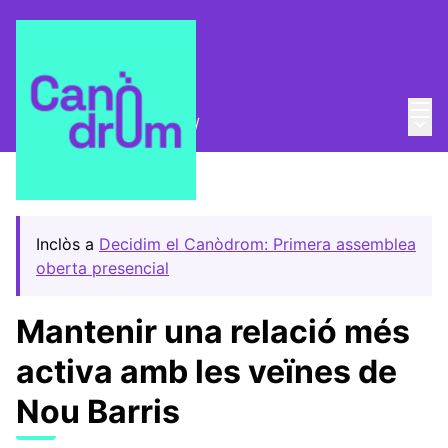
Menú
Entra
Menú 
Trobades i assemblees
/
Propostes
Inclòs a
Decidim el Canòdrom: Primera assemblea
oberta presencial
Mantenir una relació més
activa amb les veïnes de
Nou Barris