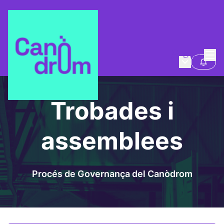
Menú
Entra
Espai de participació
/
Menú princi
Segui
Trobades i assemblees
Trobades i
assemblees
Procés de Governança del Canòdrom