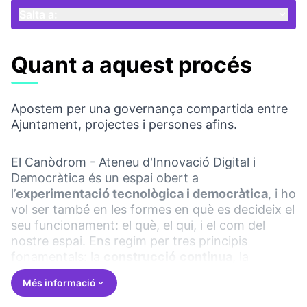
Salta a:
Quant a aquest procés
Apostem per una governança compartida entre
Ajuntament, projectes i persones afins.
El Canòdrom - Ateneu d'Innovació Digital i
Democràtica és un espai obert a
l’
experimentació tecnològica i democràtica
, i ho
vol ser també en les formes en què es decideix el
seu funcionament: el què, el qui, i el com del
nostre espai. Ens regim per tres principis
fonamentals: la
construcció
continua
, la
vocació
codi
obert
i amb les
cures i
la
Més informació
sostenibilitat
com a element indispensable.