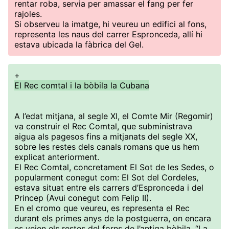
rentar roba, servia per amassar el fang per fer
rajoles.
Si observeu la imatge, hi veureu un edifici al fons,
representa les naus del carrer Espronceda, allí hi
estava ubicada la fàbrica del Gel.
+
El Rec comtal i la bòbila la Cubana
A l’edat mitjana, al segle XI, el Comte Mir (Regomir)
va construir el Rec Comtal, que subministrava
aigua als pagesos fins a mitjanats del segle XX,
sobre les restes dels canals romans que us hem
explicat anteriorment.
El Rec Comtal, concretament El Sot de les Sedes, o
popularment conegut com: El Sot del Cordeles,
estava situat entre els carrers d’Espronceda i del
Princep (Avui conegut com Felip II).
En el cromo que veureu, es representa el Rec
durant els primes anys de la postguerra, on encara
es veien els restes del forns de l’antiga bòbila, “La