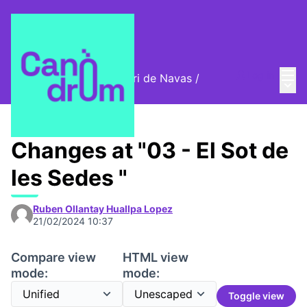
Mai
Log in
Cromos digitals del barri de Navas
/
Main
🦊 Digital stamps
Changes at "03 - El Sot de
les Sedes "
Ruben Ollantay Huallpa Lopez
21/02/2024 10:37
Compare view
HTML view
mode:
mode:
Toggle view