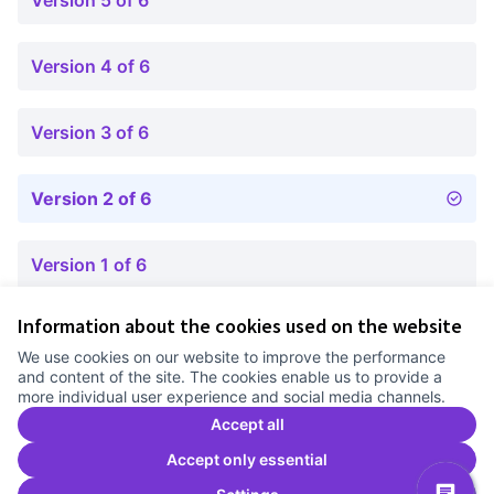
Version 5 of 6
Version 4 of 6
Version 3 of 6
Version 2 of 6
Version 1 of 6
Information about the cookies used on the website
Terms of Service
We use cookies on our website to improve the performance
Cookie settings
and content of the site. The cookies enable us to provide a
Comunitat Canòdrom at Facebook
(External link)
Comunitat Canòdrom at Instagram
(External link)
Comunitat Canòdrom at YouTube
(External link)
English
more individual user experience and social media channels.
Triar la llengua
Elegir el idioma
Choose language
Accept all
Accept only essential