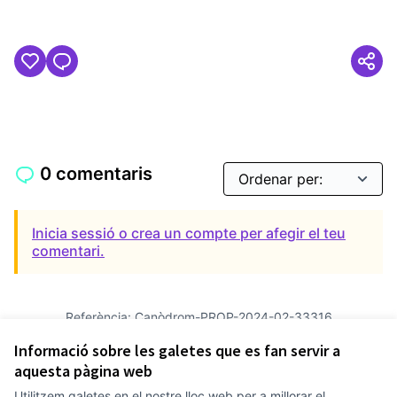
0 comentaris
Inicia sessió o crea un compte per afegir el teu
comentari.
Referència: Canòdrom-PROP-2024-02-33316
Versió 6
(de 6)
veure altres versions
Informació sobre les galetes que es fan servir a
Verifica l'empremta digital
aquesta pàgina web
Utilitzem galetes en el nostre lloc web per a millorar el