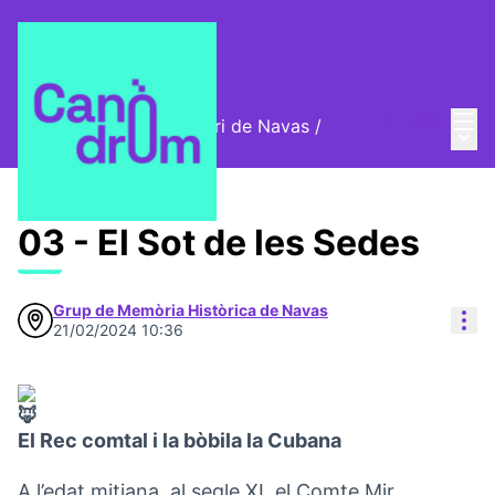
Menú
Entra
Cromos digitals del barri de Navas
/
Menú 
🦊 Cromos digitals
03 - El Sot de les Sedes
Grup de Memòria Històrica de Navas
Con
21/02/2024 10:36
El Rec comtal i la bòbila la Cubana
A l’edat mitjana, al segle XI, el Comte Mir