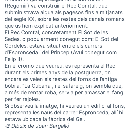
(Regomir) va construir el Rec Comtal, que
subministrava aigua als pagesos fins a mitjanats
del segle XX, sobre les restes dels canals romans
que us hem explicat anteriorment.
El Rec Comtal, concretament El Sot de les
Sedes, o popularment conegut com: El Sot del
Cordeles, estava situat entre els carrers
d’Espronceda i del Princep (Avui conegut com
Felip II).
En el cromo que veureu, es representa el Rec
durant els primes anys de la postguerra, on
encara es veien els restes del forns de l’antiga
bòbila, “La Cubana”, i el safareig, on sembla que,
a més de rentar roba, servia per amassar el fang
per fer rajoles.
Si observeu la imatge, hi veureu un edifici al fons,
representa les naus del carrer Espronceda, allí hi
estava ubicada la fàbrica del Gel.
🎨 Dibuix de Joan Bargalló