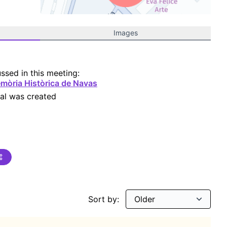
(External link)
Images
ussed in this meeting:
mòria Històrica de Navas
al was created
Sort by: