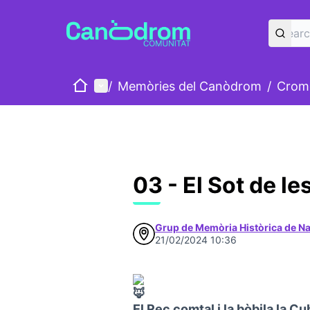
Home
Main menu
/
Memòries del Canòdrom
/
Cromo
03 - El Sot de l
Grup de Memòria Històrica de N
21/02/2024 10:36
El Rec comtal i la bòbila la C