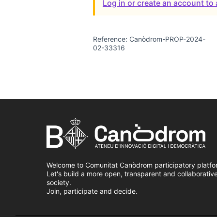
Log in or create an account t
Reference: Canòdrom-PROP-2024-
02-33316
Welcome to Comunitat Canòdrom participatory platfo
Let's build a more open, transparent and collaborativ
society.
Join, participate and decide.