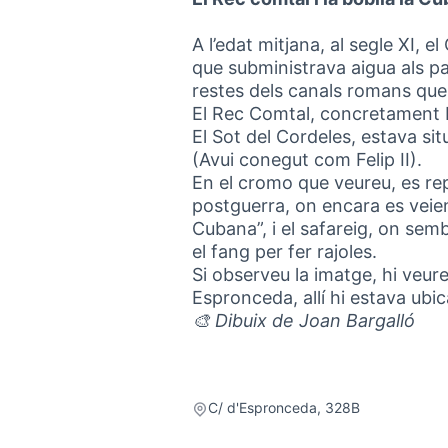
A l’edat mitjana, al segle XI, 
que subministrava aigua als pa
restes dels canals romans que
El Rec Comtal, concretament 
El Sot del Cordeles, estava sit
(Avui conegut com Felip II).
En el cromo que veureu, es rep
postguerra, on encara es veien 
Cubana”, i el safareig, on sem
el fang per fer rajoles.
Si observeu la imatge, hi veure
Espronceda, allí hi estava ubic
🎨 Dibuix de Joan Bargalló
C/ d'Espronceda, 328B