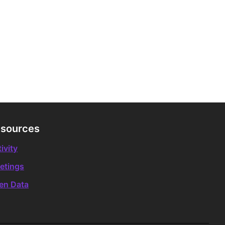
sources
ivity
etings
en Data