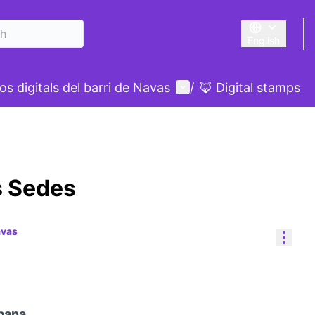
English
Triar la llengu
User menu
s digitals del barri de Navas
/
🦊 Digital stamps
es Sedes
avas
Reso
ubana