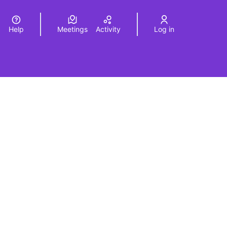
Help
Meetings
Activity
Log in
a
Elegir el idioma
Choose language
urce controls