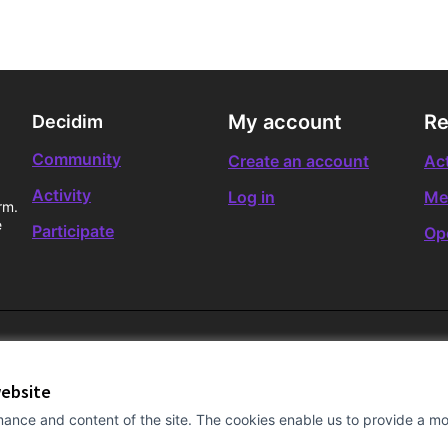
My account
Re
Decidim
Community
Create an account
Act
Activity
Log in
Me
rm.
e
Participate
Op
website
ance and content of the site. The cookies enable us to provide a mor