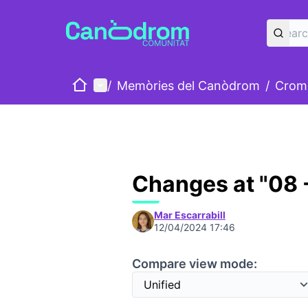
Home
Main menu
/
Memòries del Canòdrom
/
Cromo
Changes at "08 -
Mar Escarrabill
12/04/2024 17:46
Compare view mode: