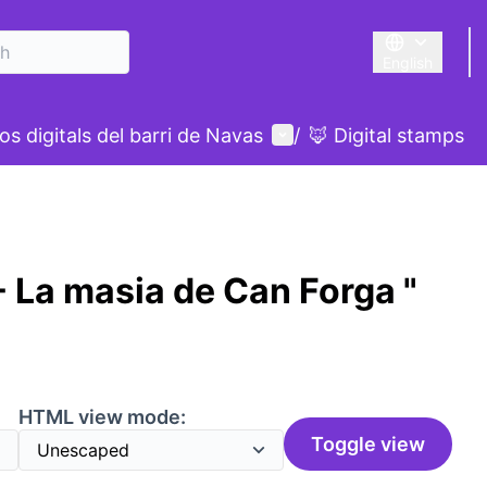
English
Triar la llengu
User menu
s digitals del barri de Navas
/
🦊 Digital stamps
 La masia de Can Forga "
HTML view mode:
Toggle view