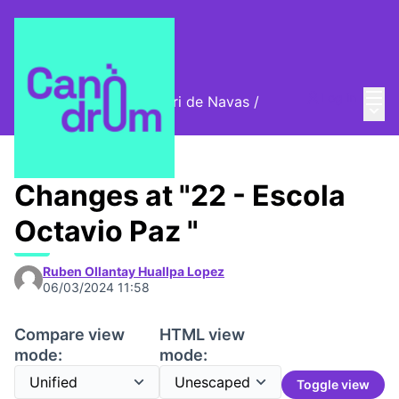
Mai
Log in
Cromos digitals del barri de Navas
/
Main
🦊 Digital stamps
Changes at "22 - Escola
Octavio Paz "
Ruben Ollantay Huallpa Lopez
06/03/2024 11:58
Compare view
HTML view
mode:
mode:
Toggle view