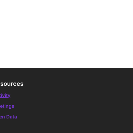
sources
ivity
etings
en Data