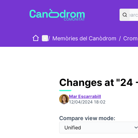
Home
Main menu
/
Memòries del Canòdrom
/
Cromo
Changes at "24 -
Mar Escarrabill
12/04/2024 18:02
Compare view mode: