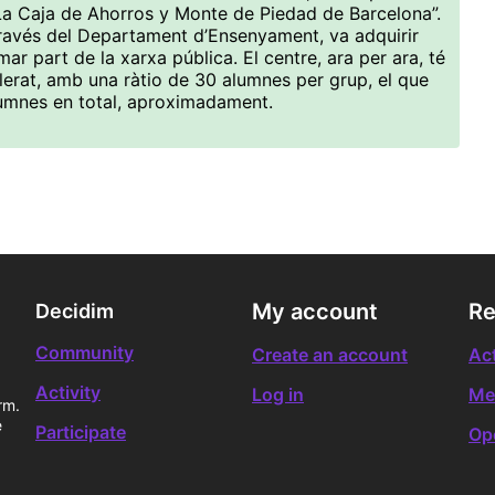
“La Caja de Ahorros y Monte de Piedad de Barcelona”.
través del Departament d’Ensenyament, va adquirir
rmar part de la xarxa pública. El centre, ara per ara, té
illerat, amb una ràtio de 30 alumnes per grup, el que
umnes en total, aproximadament.
My account
Re
Decidim
Community
Create an account
Act
Activity
Log in
Me
rm.
e
Participate
Op