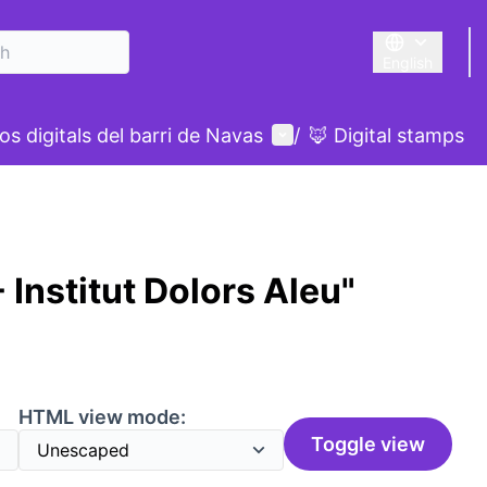
English
Triar la llengu
User menu
s digitals del barri de Navas
/
🦊 Digital stamps
 Institut Dolors Aleu"
HTML view mode:
Toggle view