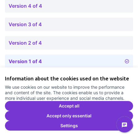
Version 4 of 4
Version 3 of 4
Version 2 of 4
Version 1 of 4
Information about the cookies used on the website
Terms of Service
We use cookies on our website to improve the performance
Cookie settings
and content of the site. The cookies enable us to provide a
Comunitat Canòdrom at Facebook
(External link)
Comunitat Canòdrom at Instagram
(External link)
Comunitat Canòdrom at YouTube
(External link)
English
more individual user experience and social media channels.
Triar la llengua
Elegir el idioma
Choose language
Accept all
Accept only essential
Settings
C
(E
(External link)
Website made with
free software
.
(External link)