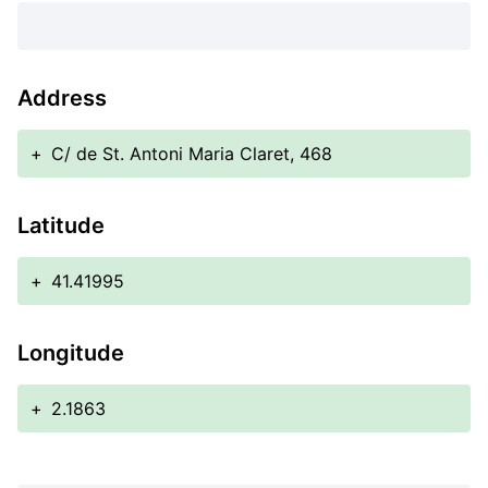
Address
+
C/ de St. Antoni Maria Claret, 468
Latitude
+
41.41995
Longitude
+
2.1863