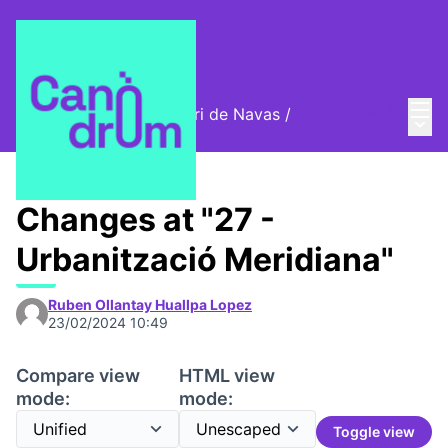
Mai
Log in
Cromos digitals del barri de Navas
/
Main
🦊 Digital stamps
Changes at "27 -
Urbanització Meridiana"
Ruben Ollantay Huallpa Lopez
23/02/2024 10:49
Compare view
HTML view
mode:
mode:
Toggle view