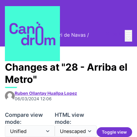
Mai
Log in
Cromos digitals del barri de Navas
/
Main
🦊 Digital stamps
Changes at "28 - Arriba el
Metro"
Ruben Ollantay Huallpa Lopez
06/03/2024 12:06
Compare view
HTML view
mode:
mode:
Toggle view