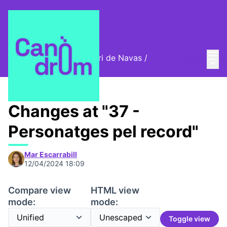
Mai
Log in
Cromos digitals del barri de Navas
/
Main
🦊 Digital stamps
Changes at "37 -
Personatges pel record"
Mar Escarrabill
12/04/2024 18:09
Compare view
HTML view
mode:
mode:
Toggle view