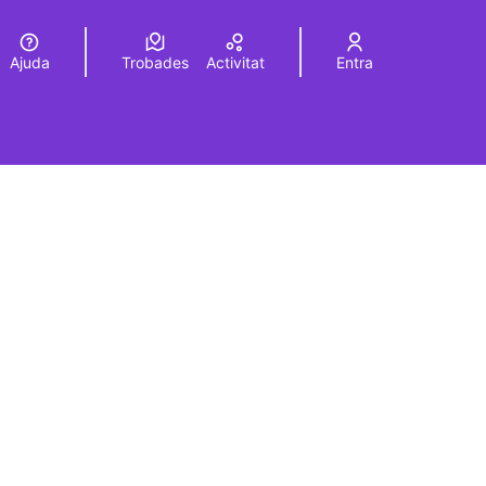
Ajuda
Trobades
Activitat
Entra
Elegir el idioma
Choose language