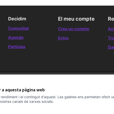
El meu compte
Re
Decidim
Comunitat
Crea un compte
Act
Agenda
Entra
Tr
Participa
Da
ir a aquesta pàgina web
el rendiment i el contingut d'aquest. Les galetes ens permeten oferir 
nostres canals de xarxes socials.