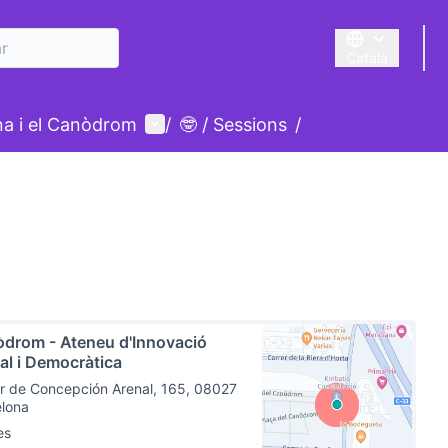
Català
Triar la llengua
Menú d'usuari
ina i el Canòdrom
/
🤓 / Sessions
/
drom - Ateneu d'Innovació
tal i Democràtica
r de Concepción Arenal, 165, 08027
elona
es