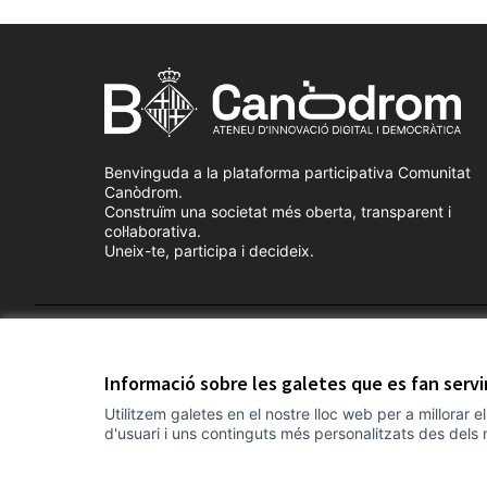
Benvinguda a la plataforma participativa Comunitat
Canòdrom.
Construïm una societat més oberta, transparent i
col·laborativa.
Uneix-te, participa i decideix.
Termes i condicions d'ús
Configuració de les galetes
Informació sobre les galetes que es fan serv
Utilitzem galetes en el nostre lloc web per a millorar 
d'usuari i uns continguts més personalitzats des dels 
(Link externo)
Web creada amb
programari lliure
.
(Link externo)