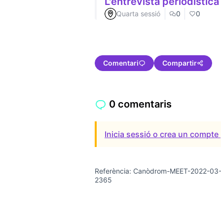
L'entrevista periodística
Quarta sessió
0
0
Comentari
Compartir
0 comentaris
Inicia sessió o crea un compte 
Referència: Canòdrom-MEET-2022-03
2365