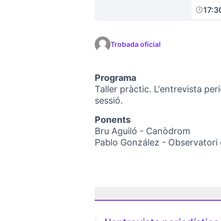
17:3
Trobada oficial
Programa
Taller pràctic. L'entrevista per
sessió.
Ponents
Bru Aguiló - Canòdrom
Pablo González - Observatori 