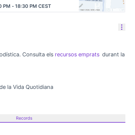
0 PM
-
18:30 PM CEST
(Link externo)
Cont
iodística. Consulta els
recursos emprats
durant la
(Obrir en una
de la Vida Quotidiana
Records