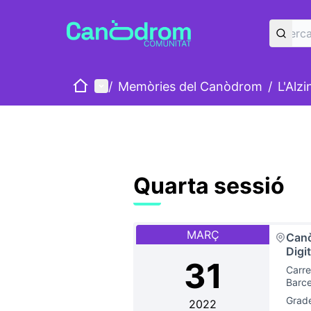
Inici
Menú principal
/
Memòries del Canòdrom
/
L'Alz
Quarta sessió
MARÇ
Canò
Digi
31
Carre
Barc
Grad
2022