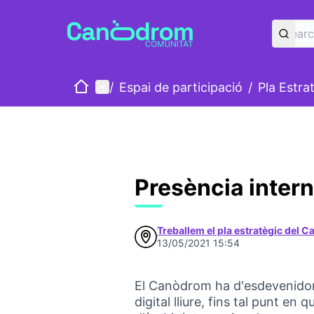
Home
Main menu
/
Espai de participació
/
Pla Estra
Presència inter
Treballem el pla estratègic del 
13/05/2021 15:54
El Canòdrom ha d'esdevenidor 
digital lliure, fins tal punt en