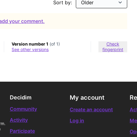
Sort by:
o add your comment.
Version number 1
(of 1)
Check
see other versions
fingerprint
My account
Re
Decidim
Community
Create an account
Act
Activity
Log in
Me
rm.
e
Participate
Op