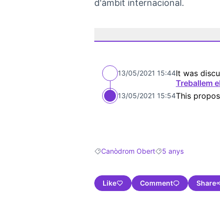
d'àmbit internacional.
It was discu
13/05/2021 15:44
Treballem e
This propos
13/05/2021 15:54
Canòdrom Obert
5 anys
Filter results for: Canòdrom Obert
Filter results for: 5 
Like
Comment
Share