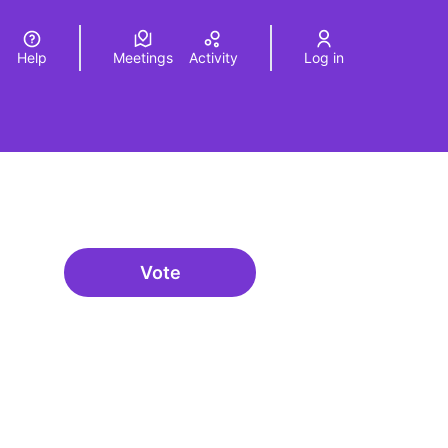
Help
Meetings
Activity
Log in
a
Elegir el idioma
Choose language
Vote
Presència internacional
urce controls