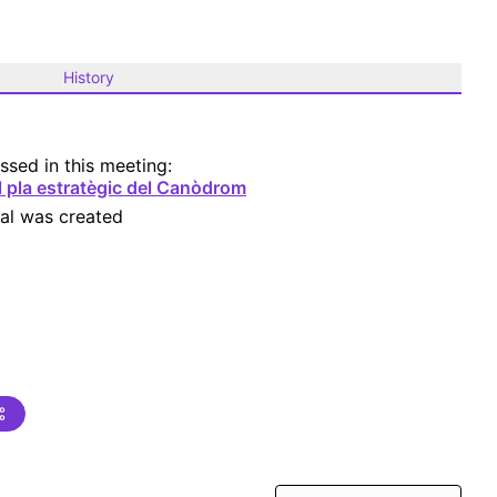
History
ssed in this meeting:
l pla estratègic del Canòdrom
al was created
anys