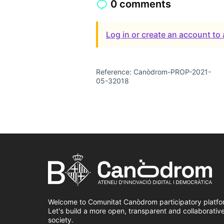
0 comments
Log in or create an account t
Reference: Canòdrom-PROP-2021-
05-32018
Welcome to Comunitat Canòdrom participatory platfo
Let's build a more open, transparent and collaborativ
society.