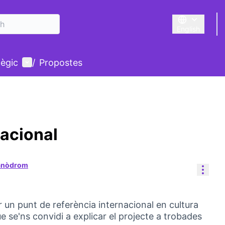
English
Triar la llengu
User menu
tègic
/
Propostes
nacional
Canòdrom
Reso
un punt de referència internacional en cultura
 que se'ns convidi a explicar el projecte a trobades