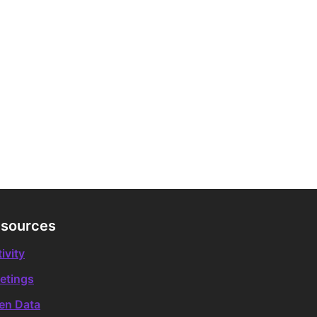
sources
ivity
etings
en Data