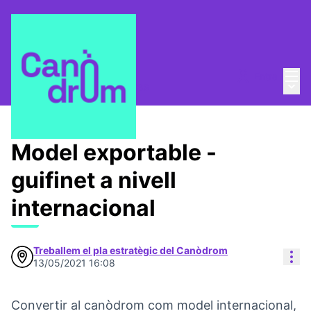
Menú
Entra
Menú 
Pla Estratègic
/
Propostes
Model exportable -
guifinet a nivell
internacional
Treballem el pla estratègic del Canòdrom
Con
13/05/2021 16:08
Convertir al canòdrom com model internacional,