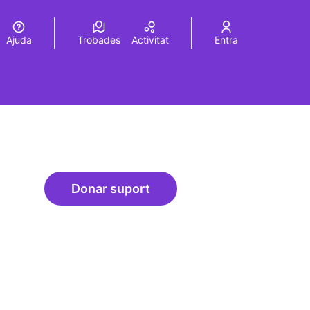
Ajuda
Trobades
Activitat
Entra
Elegir el idioma
Choose language
Donar suport
Experiments delirants que ho qüe