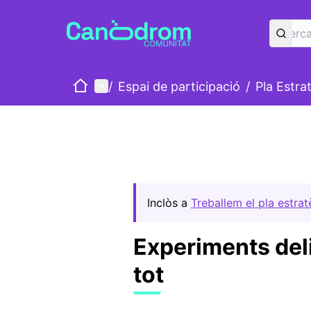
Inici
Menú principal
/
Espai de participació
/
Pla Estra
Inclòs a
Treballem el pla estra
Experiments del
tot