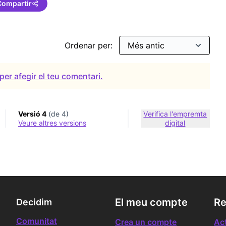
Compartir
Ordenar per:
per afegir el teu comentari.
Versió 4
(de 4)
Verifica l'empremta
veure altres versions
digital
El meu compte
Re
Decidim
Comunitat
Crea un compte
Act