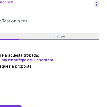
Canòdrom
Cont
qüestionin tot
Imatges
re a aquesta trobada:
l pla estratègic del Canòdrom
 aquesta proposta
ibles