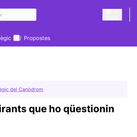
Català
Triar la llengua
Menú d'usuari
tègic
/
Propostes
tègic del Canòdrom
irants que ho qüestionin