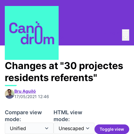
Mai
Log in
Main
Pla Estratègic
/
Propostes
Changes at "30 projectes
residents referents"
Bru Aguiló
17/05/2021 12:46
Compare view
HTML view
mode:
mode:
Toggle view