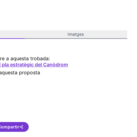
Imatges
re a aquesta trobada:
l pla estratègic del Canòdrom
 aquesta proposta
ncies
Compartir