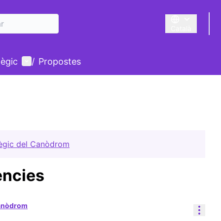
Català
Triar la llengua
Menú d'usuari
tègic
/
Propostes
tègic del Canòdrom
ències
Canòdrom
Cont