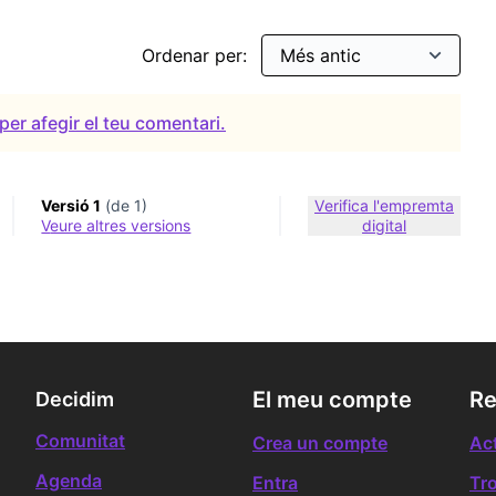
Ordenar per:
per afegir el teu comentari.
Versió 1
(de 1)
Verifica l'empremta
veure altres versions
digital
El meu compte
Re
Decidim
Comunitat
Crea un compte
Act
Agenda
Entra
Tr