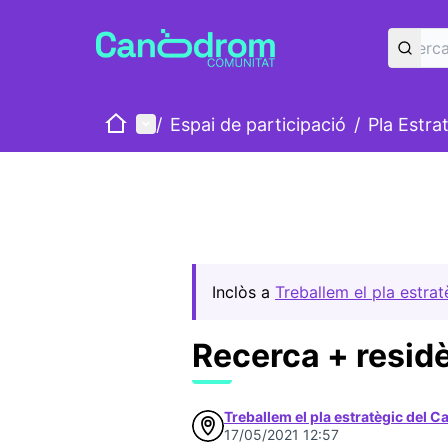
Inici
Menú principal
/
Espai de participació
/
Pla Estra
Inclòs a
Treballem el pla estra
Recerca + resid
Treballem el pla estratègic del 
17/05/2021 12:57