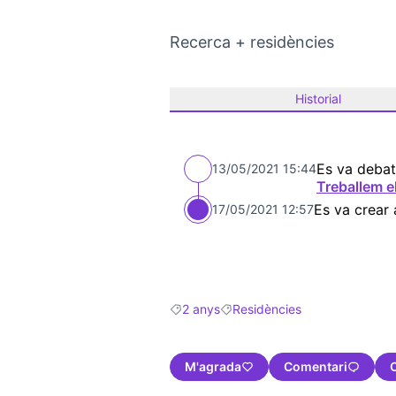
Recerca + residències
Historial
Es va debat
13/05/2021 15:44
Treballem e
Es va crear
17/05/2021 12:57
2 anys
Residències
Resultats en filtrar per: 2 anys
Resultats en filtrar per: Residè
M'agrada
Comentari