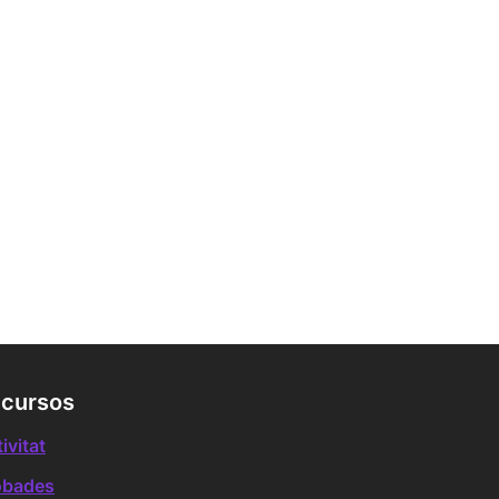
cursos
ivitat
obades