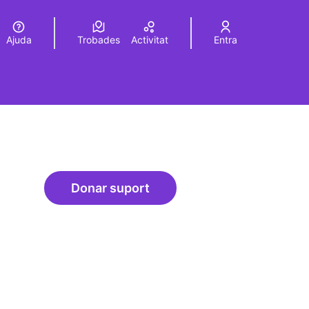
Ajuda
Trobades
Activitat
Entra
Elegir el idioma
Choose language
Donar suport
Recerca + residències
rols de recursos