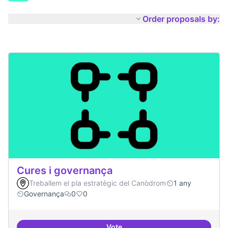
Order proposals by:
Cures i governança
Treballem el pla estratègic del Canòdrom
1 any
Governança
0
0
Vote