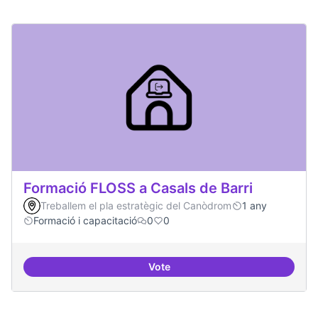
Formació FLOSS a Casals de Barri
Treballem el pla estratègic del Canòdrom
1 any
Formació i capacitació
0
0
Vote
Formació FLOSS a Casals de Barr