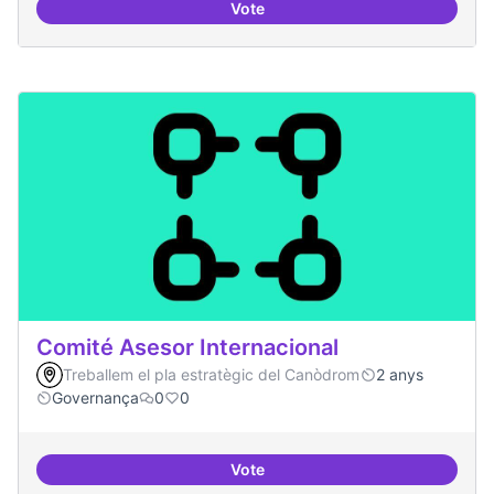
Vote
Festival feminisme digital
Comité Asesor Internacional
Treballem el pla estratègic del Canòdrom
2 anys
Governança
0
0
Vote
Comité Asesor Internacional