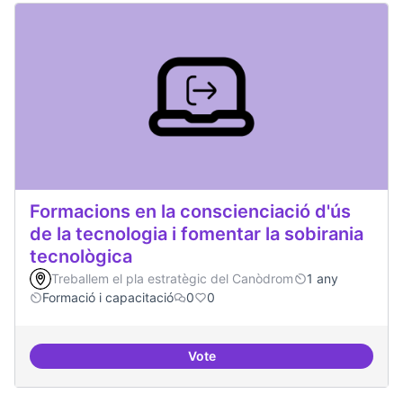
Formacions en la conscienciació d'ús
de la tecnologia i fomentar la sobirania
tecnològica
Treballem el pla estratègic del Canòdrom
1 any
Formació i capacitació
0
0
Vote
Formacions en la conscienciació d