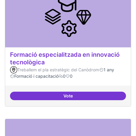
Formació especialitzada en innovació
tecnològica
Treballem el pla estratègic del Canòdrom
1 any
Formació i capacitació
0
0
Vote
Formació especialitzada en inno