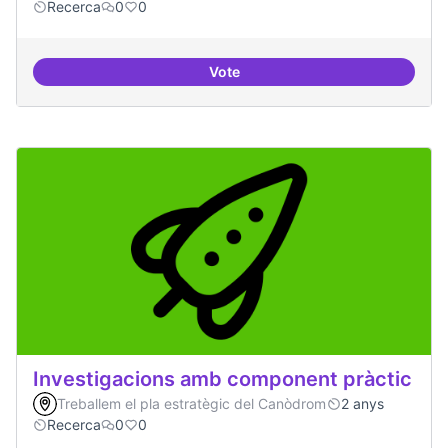
Recerca
0
0
Vote
3-4 centres-lab internacionals
Investigacions amb component pràctic
Treballem el pla estratègic del Canòdrom
2 anys
Recerca
0
0