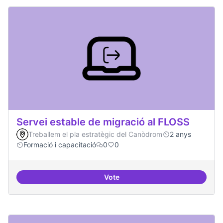
Servei estable de migració al FLOSS
Treballem el pla estratègic del Canòdrom
2 anys
Formació i capacitació
0
0
Vote
Servei estable de migració al FL