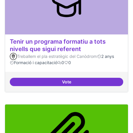
Tenir un programa formatiu a tots
nivells que sigui referent
Treballem el pla estratègic del Canòdrom
2 anys
Formació i capacitació
0
0
Vote
Tenir un programa formatiu a tots