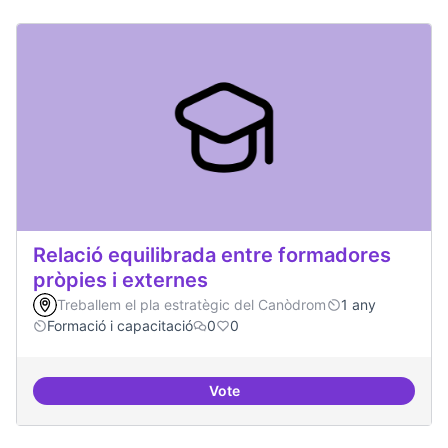
Relació equilibrada entre formadores
pròpies i externes
Treballem el pla estratègic del Canòdrom
1 any
Formació i capacitació
0
0
Vote
Relació equilibrada entre formad