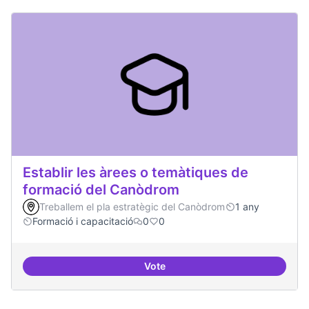
Establir les àrees o temàtiques de
formació del Canòdrom
Treballem el pla estratègic del Canòdrom
1 any
Formació i capacitació
0
0
Vote
Establir les àrees o temàtiques 