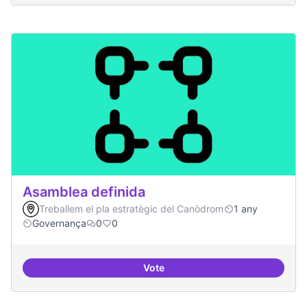
Asamblea definida
Treballem el pla estratègic del Canòdrom
1 any
Governança
0
0
Vote
Asamblea definida