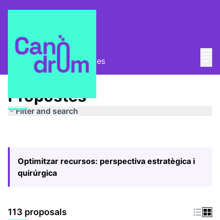
Mai
Log in
Main
Pla Estratègic
/
Propostes
Propostes
Filter and search
Optimitzar recursos: perspectiva estratègica i
quirúrgica
113 proposals