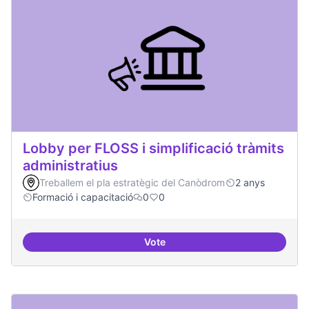
Lobby per FLOSS i simplificació tràmits
administratius
Treballem el pla estratègic del Canòdrom
2 anys
Formació i capacitació
0
0
Vote
Lobby per FLOSS i simplificació 