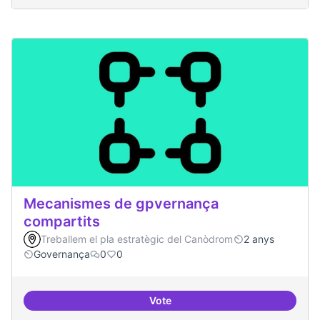
Mecanismes de gpvernança
compartits
Treballem el pla estratègic del Canòdrom
2 anys
Governança
0
0
Vote
Mecanismes de gpvernança comp