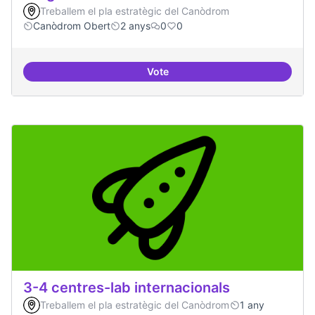
Treballem el pla estratègic del Canòdrom
Canòdrom Obert
2 anys
0
0
Vote
Programa cultural a nivell de ciut
3-4 centres-lab internacionals
Treballem el pla estratègic del Canòdrom
1 any