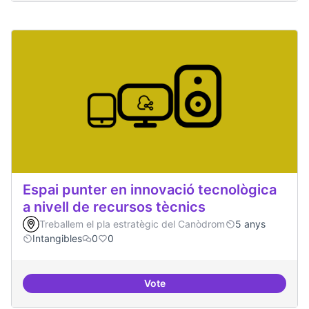
Espai punter en innovació tecnològica
a nivell de recursos tècnics
Treballem el pla estratègic del Canòdrom
5 anys
Intangibles
0
0
Vote
Espai punter en innovació tecnolò