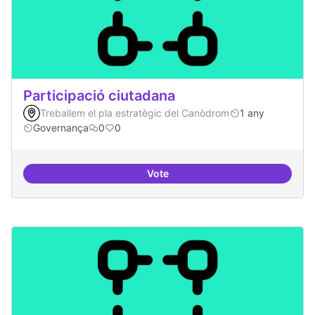
Participació ciutadana
Treballem el pla estratègic del Canòdrom
1 any
Governança
0
0
Vote
Participació ciutadana