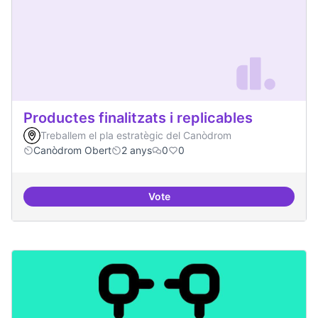
Productes finalitzats i replicables
Treballem el pla estratègic del Canòdrom
Canòdrom Obert
2 anys
0
0
Vote
Productes finalitzats i replicable