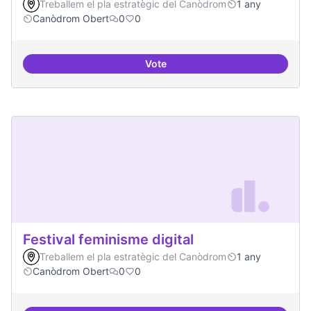
Treballem el pla estratègic del Canòdrom
1 any
Canòdrom Obert
0
0
Vote
Canòdrom com a refugi en cas de t
Festival feminisme digital
Treballem el pla estratègic del Canòdrom
1 any
Canòdrom Obert
0
0