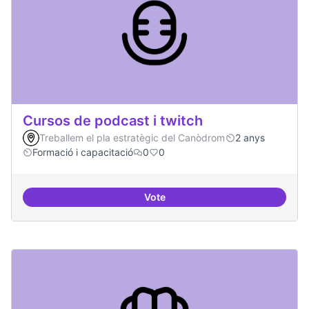
Cursos de podcast i twitch
Treballem el pla estratègic del Canòdrom
2 anys
Formació i capacitació
0
0
Vote
Cursos de podcast i twitch