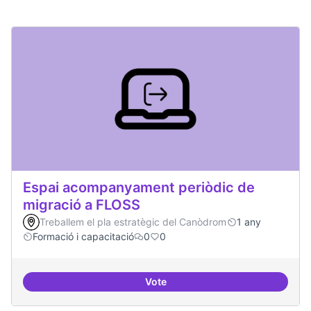
Espai acompanyament periòdic de
migració a FLOSS
Treballem el pla estratègic del Canòdrom
1 any
Formació i capacitació
0
0
Vote
Espai acompanyament periòdic d