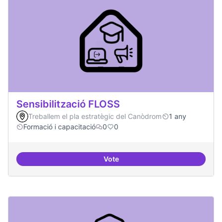
Sensibilització FLOSS
Treballem el pla estratègic del Canòdrom
1 any
Formació i capacitació
0
0
Vote
Sensibilització FLOSS