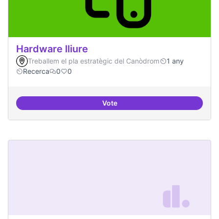
Hardware lliure
Treballem el pla estratègic del Canòdrom
1 any
Recerca
0
0
Vote
Hardware lliure