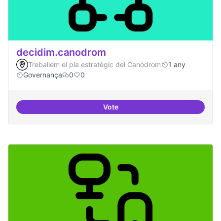
decidim.canodrom
Treballem el pla estratègic del Canòdrom
1 any
Governança
0
0
Vote
decidim.canodrom