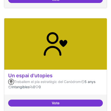
Cures i governança
Un espai d'utopies
Treballem el pla estratègic del Canòdrom
5 anys
Intangibles
0
0
Vote
Un espai d'utopies