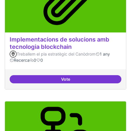
Implementacions de solucions amb
tecnologia blockchain
Treballem el pla estratègic del Canòdrom
1 any
Recerca
0
0
Vote
Implementacions de solucions a