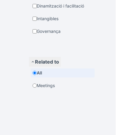
Dinamització i facilitació
Intangibles
Governança
Related to
All
Meetings