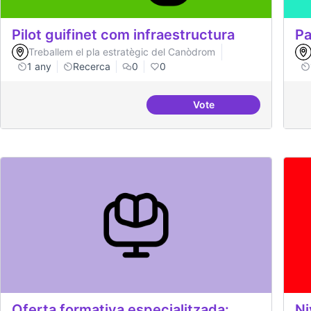
Pilot guifinet com infraestructura
Pa
Treballem el pla estratègic del Canòdrom
1 any
Recerca
0
0
Vote
Pilot guifinet com infr
Oferta formativa especialitzada:
Ni