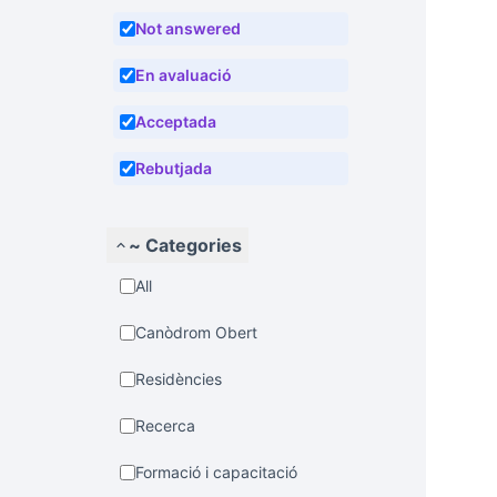
Not answered
En avaluació
Acceptada
Rebutjada
~ Categories
All
Canòdrom Obert
Residències
Recerca
Formació i capacitació