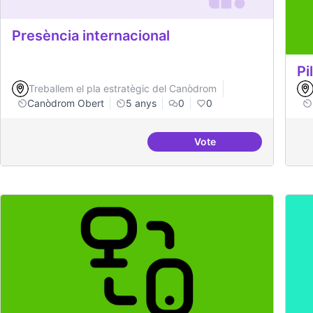
Presència internacional
Pi
Treballem el pla estratègic del Canòdrom
Canòdrom Obert
5 anys
0
0
Vote
Presència internaciona