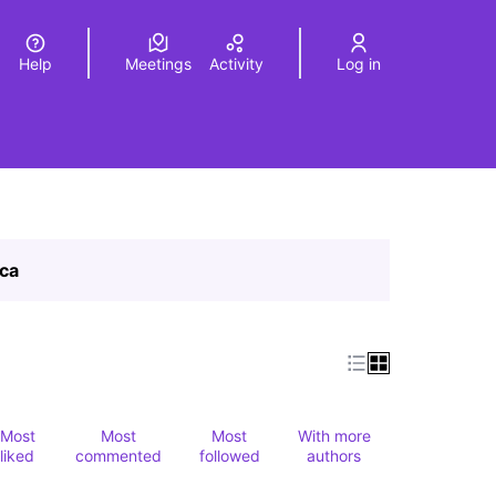
Help
Meetings
Activity
Log in
a
Elegir el idioma
Choose language
ica
Most
Most
Most
With more
liked
commented
followed
authors