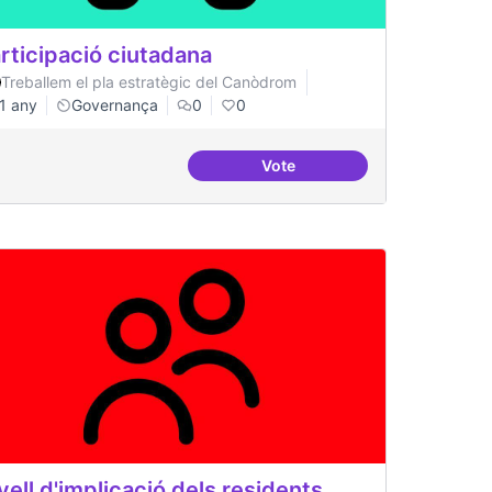
rticipació ciutadana
Treballem el pla estratègic del Canòdrom
1 any
Governança
0
0
Vote
aestructura
Participació ciutadana
vell d'implicació dels residents