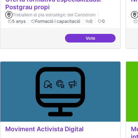
Postgrau propi
Treballem el pla estratègic del Canòdrom
5 anys
Formació i capacitació
0
0
Vote
Oferta formativa espec
Moviment Activista Digital
Mo
in