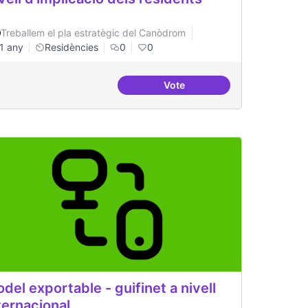
Treballem el pla estratègic del Canòdrom
1 any
Residències
0
0
Vote
ialitzada: Postgrau propi
Nivell d'implicació dels resi
del exportable - guifinet a nivell
ternacional