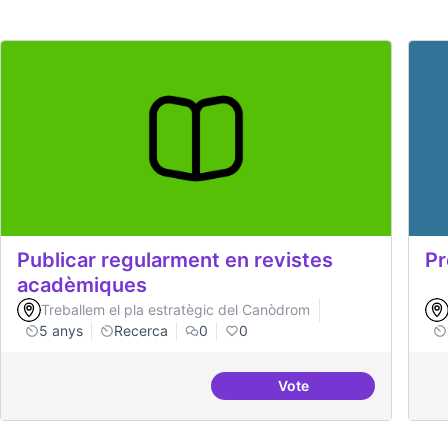
Publicar regularment en revistes
Pr
acadèmiques
Treballem el pla estratègic del Canòdrom
5 anys
Recerca
0
0
Vote
Publicar regularment 