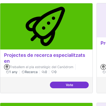
Pr
Projectes de recerca especialitzats
en
Treballem el pla estratègic del Canòdrom
1 any
Recerca
0
0
Vote
Projectes de recerca es