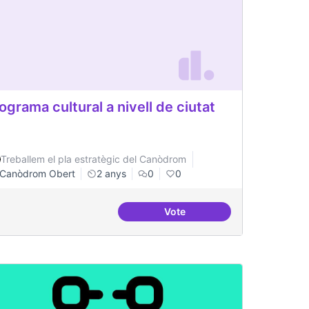
ograma cultural a nivell de ciutat
Treballem el pla estratègic del Canòdrom
Canòdrom Obert
2 anys
0
0
Vote
regular
Programa cultural a nivell de