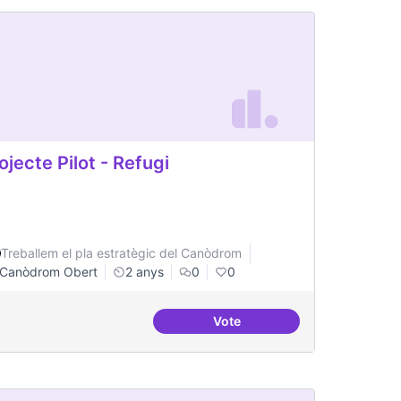
ojecte Pilot - Refugi
Treballem el pla estratègic del Canòdrom
Canòdrom Obert
2 anys
0
0
Vote
pecialitzats en
Projecte Pilot - Refugi