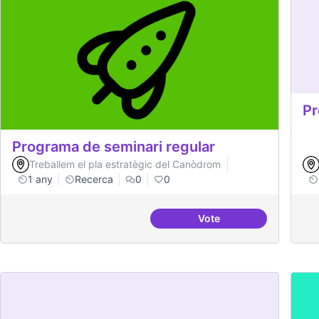
Pr
Programa de seminari regular
Treballem el pla estratègic del Canòdrom
1 any
Recerca
0
0
Vote
Programa de seminari 