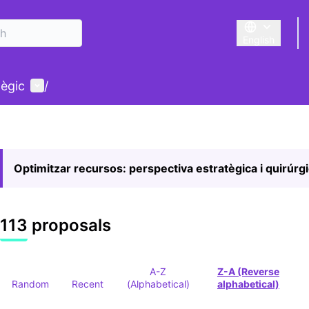
English
Triar la llengu
User menu
tègic
/
Optimitzar recursos: perspectiva estratègica i quirúrg
113 proposals
A-Z
Z-A (Reverse
Random
Recent
(Alphabetical)
alphabetical)