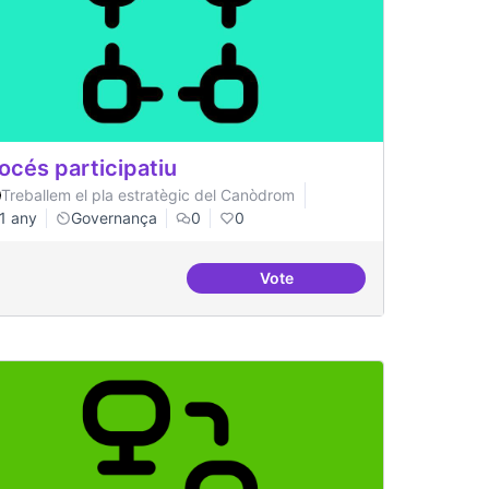
océs participatiu
Treballem el pla estratègic del Canòdrom
1 any
Governança
0
0
Vote
replicables
Procés participatiu