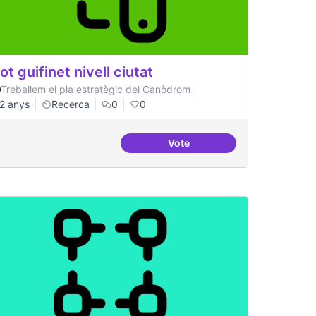
lot guifinet nivell ciutat
Treballem el pla estratègic del Canòdrom
2 anys
Recerca
0
0
Vote
l
Pilot guifinet nivell ciutat