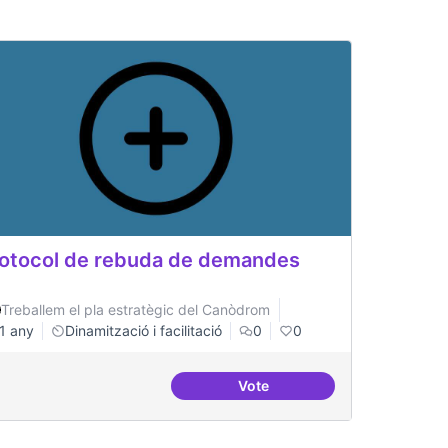
otocol de rebuda de demandes
Treballem el pla estratègic del Canòdrom
1 any
Dinamització i facilitació
0
0
Vote
en revistes acadèmiques
Protocol de rebuda de dema