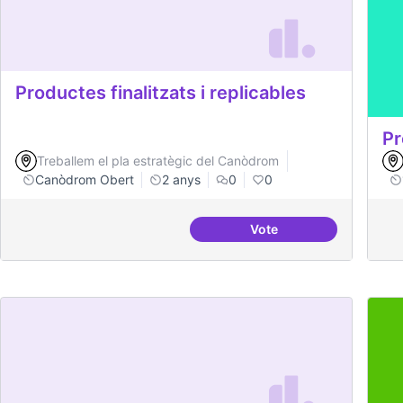
Productes finalitzats i replicables
Pr
Treballem el pla estratègic del Canòdrom
Canòdrom Obert
2 anys
0
0
Vote
Productes finalitzats i 