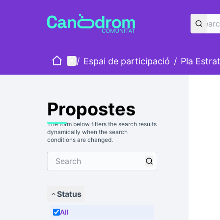
Home
Main menu
/
Espai de participació
/
Pla Estra
Propostes
The form below filters the search results
dynamically when the search
conditions are changed.
Status
All