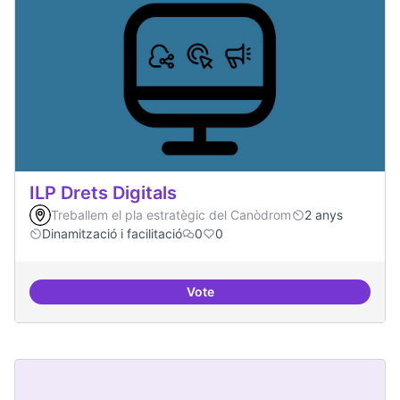
ILP Drets Digitals
Treballem el pla estratègic del Canòdrom
2 anys
Dinamització i facilitació
0
0
Vote
ILP Drets Digitals