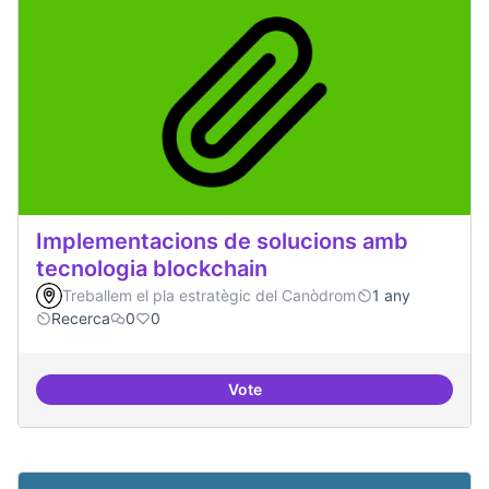
Implementacions de solucions amb
tecnologia blockchain
Treballem el pla estratègic del Canòdrom
1 any
Recerca
0
0
Vote
Implementacions de solucions a