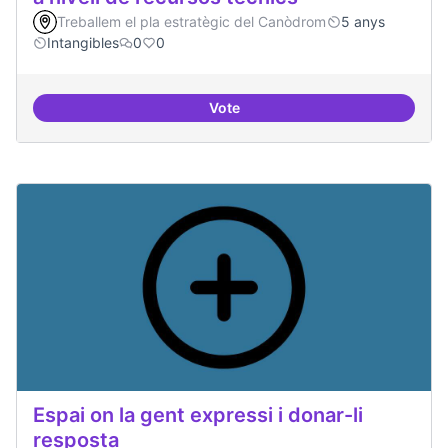
Treballem el pla estratègic del Canòdrom
5 anys
Intangibles
0
0
Vote
Espai punter en innovació tecnolò
Espai on la gent expressi i donar-li
resposta