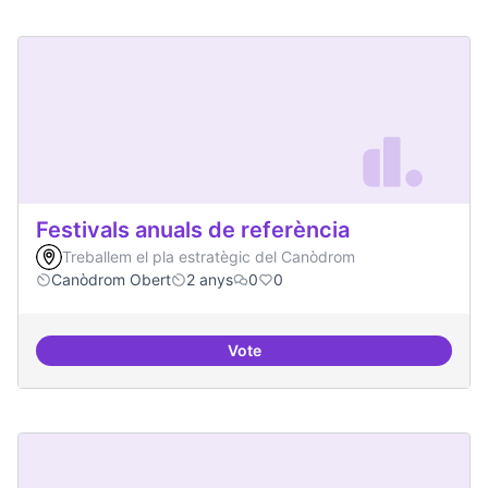
Festivals anuals de referència
Treballem el pla estratègic del Canòdrom
Canòdrom Obert
2 anys
0
0
Vote
Festivals anuals de referència