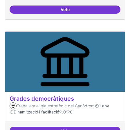
Vote
Grades Obertes
Grades democràtiques
Treballem el pla estratègic del Canòdrom
1 any
Dinamització i facilitació
0
0