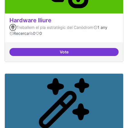
Hardware lliure
Treballem el pla estratègic del Canòdrom
1 any
Recerca
0
0
Vote
Hardware lliure