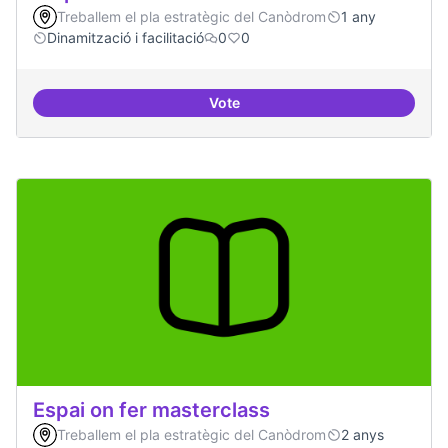
Treballem el pla estratègic del Canòdrom
1 any
Dinamització i facilitació
0
0
Vote
Espai on la gent expressi i donar
Espai on fer masterclass
Treballem el pla estratègic del Canòdrom
2 anys