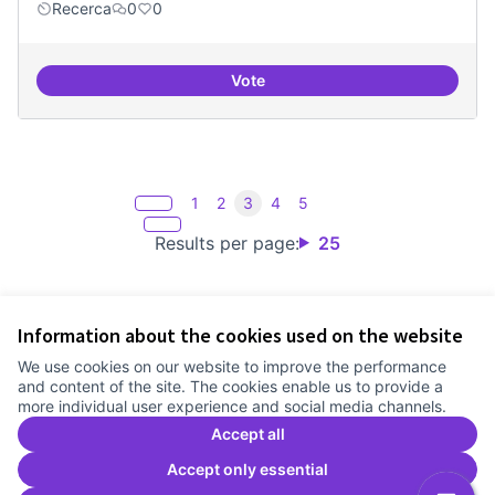
Recerca
0
0
Vote
Espai on fer masterclass
1
2
3
4
5
Results per page:
25
Information about the cookies used on the website
Terms of Service
We use cookies on our website to improve the performance
Cookie settings
and content of the site. The cookies enable us to provide a
Comunitat Canòdrom at Facebook
(External link)
Comunitat Canòdrom at Instagram
(External link)
Comunitat Canòdrom at YouTube
(External link)
English
more individual user experience and social media channels.
Triar la llengua
Elegir el idioma
Choose language
Accept all
Accept only essential