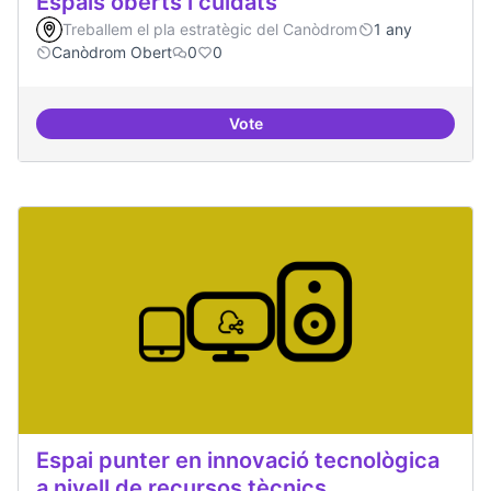
Espais oberts i cuidats
Treballem el pla estratègic del Canòdrom
1 any
Canòdrom Obert
0
0
Vote
Espais oberts i cuidats
Espai punter en innovació tecnològica
a nivell de recursos tècnics