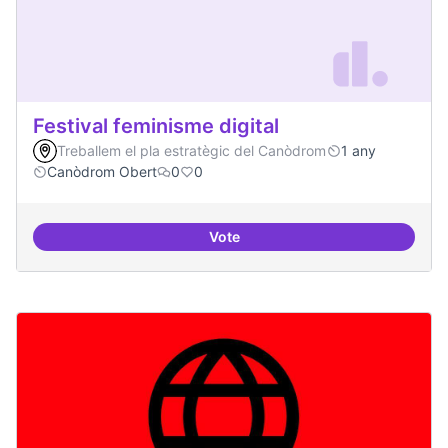
Festival feminisme digital
Treballem el pla estratègic del Canòdrom
1 any
Canòdrom Obert
0
0
Vote
Festival feminisme digital