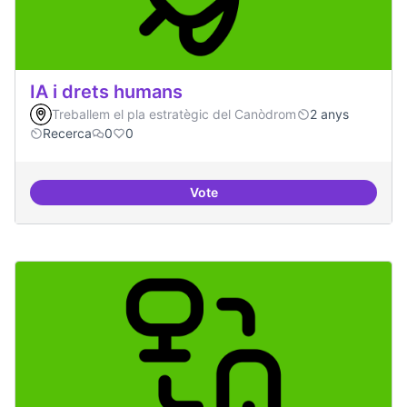
IA i drets humans
Treballem el pla estratègic del Canòdrom
2 anys
Recerca
0
0
Vote
IA i drets humans