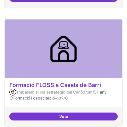
Formació FLOSS a Casals de Barri
Treballem el pla estratègic del Canòdrom
1 any
Formació i capacitació
0
0
Vote
Formació FLOSS a Casals de Barr