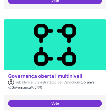
Vote
Grades democràtiques
Governança oberta i multinivell
Treballem el pla estratègic del Canòdrom
5 anys
Governança
0
0
Vote
Governança oberta i multinivell