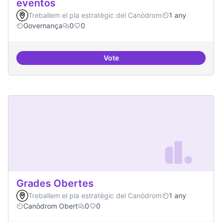
eventos
Treballem el pla estratègic del Canòdrom
1 any
Governança
0
0
Vote
Grupos de trabajo para impulsar
Grades Obertes
Treballem el pla estratègic del Canòdrom
1 any
Canòdrom Obert
0
0