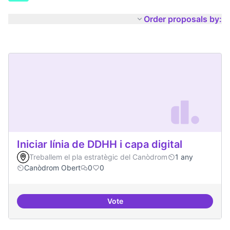
Order proposals by:
Iniciar línia de DDHH i capa digital
Treballem el pla estratègic del Canòdrom
1 any
Canòdrom Obert
0
0
Vote
Iniciar línia de DDHH i capa digita