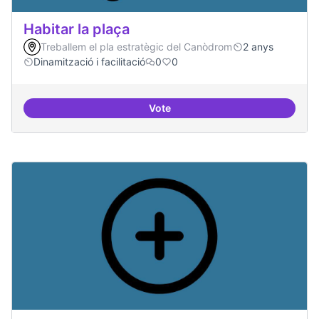
Habitar la plaça
Treballem el pla estratègic del Canòdrom
2 anys
Dinamització i facilitació
0
0
Vote
Habitar la plaça