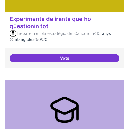
Experiments delirants que ho
qüestionin tot
Treballem el pla estratègic del Canòdrom
5 anys
Intangibles
0
0
Vote
Experiments delirants que ho qüe