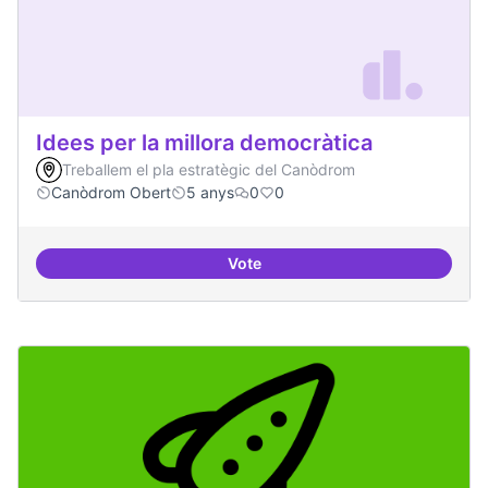
Idees per la millora democràtica
Treballem el pla estratègic del Canòdrom
Canòdrom Obert
5 anys
0
0
Vote
Idees per la millora democràtica