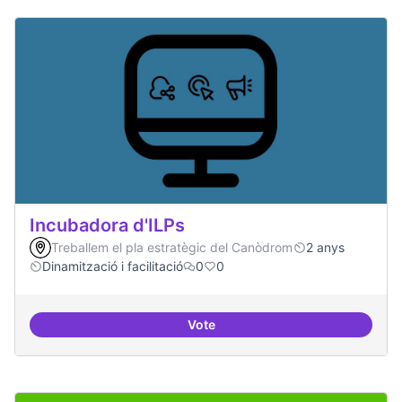
Incubadora d'ILPs
Treballem el pla estratègic del Canòdrom
2 anys
Dinamització i facilitació
0
0
Vote
Incubadora d'ILPs