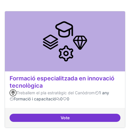
Formació especialitzada en innovació
tecnològica
Treballem el pla estratègic del Canòdrom
1 any
Formació i capacitació
0
0
Vote
Formació especialitzada en inno