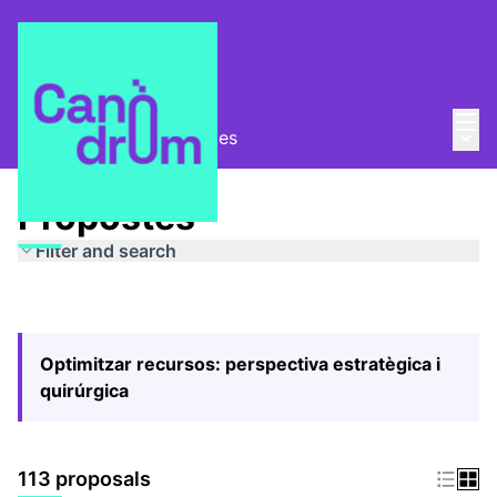
Mai
Log in
Main
Pla Estratègic
/
Propostes
Propostes
Filter and search
Optimitzar recursos: perspectiva estratègica i
quirúrgica
113 proposals