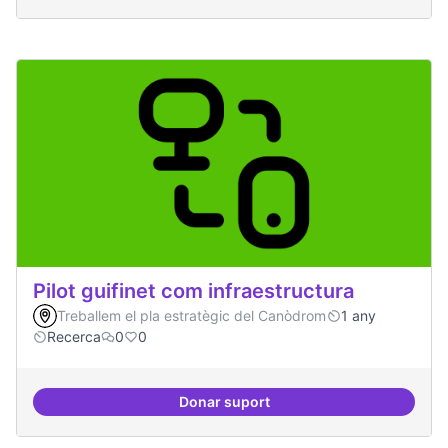
Pilot guifinet com infraestructura
Treballem el pla estratègic del Canòdrom
1 any
Recerca
0
0
Donar suport
Pilot guifinet com infraestructur