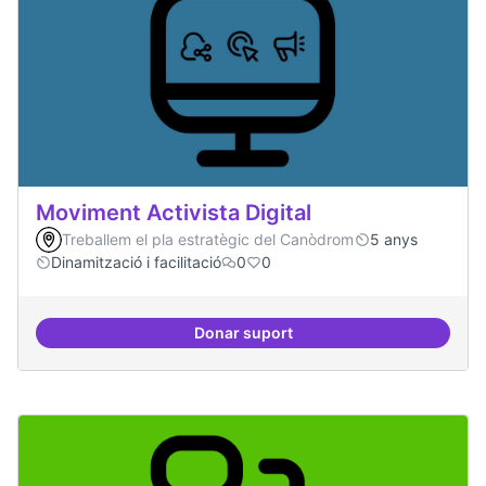
Moviment Activista Digital
Treballem el pla estratègic del Canòdrom
5 anys
Dinamització i facilitació
0
0
Donar suport
Moviment Activista Digital