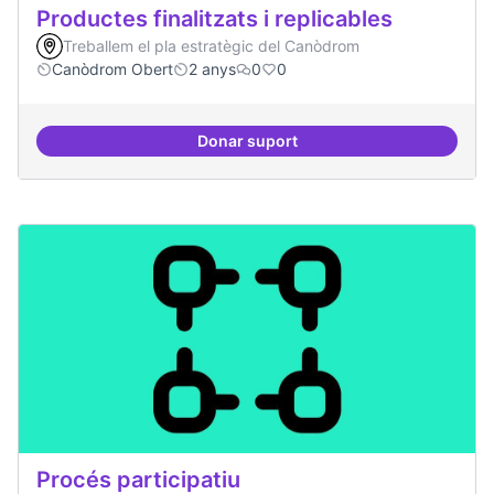
Productes finalitzats i replicables
Treballem el pla estratègic del Canòdrom
Canòdrom Obert
2 anys
0
0
Donar suport
Productes finalitzats i replicable
Procés participatiu