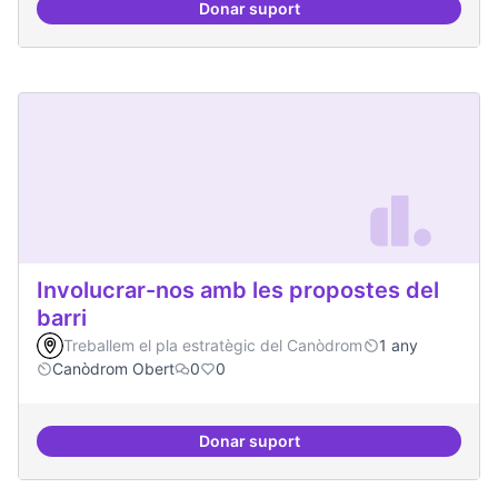
Donar suport
Lobby per FLOSS i simplificació 
Involucrar-nos amb les propostes del
barri
Treballem el pla estratègic del Canòdrom
1 any
Canòdrom Obert
0
0
Donar suport
Involucrar-nos amb les propostes