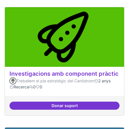
Investigacions amb component pràctic
Treballem el pla estratègic del Canòdrom
2 anys
Recerca
0
0
Donar suport
Investigacions amb component p