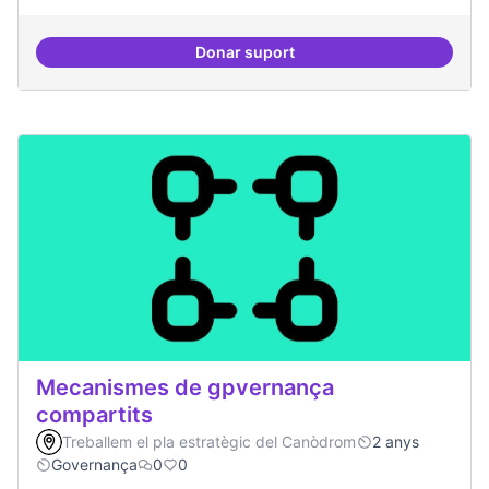
Donar suport
Memòria HIstòrica
Mecanismes de gpvernança
compartits
Treballem el pla estratègic del Canòdrom
2 anys
Governança
0
0