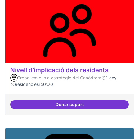
Nivell d'implicació dels residents
Treballem el pla estratègic del Canòdrom
1 any
Residències
0
0
Donar suport
Nivell d'implicació dels residents