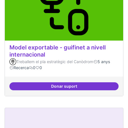
Model exportable - guifinet a nivell
internacional
Treballem el pla estratègic del Canòdrom
5 anys
Recerca
0
0
Donar suport
Model exportable - guifinet a nive