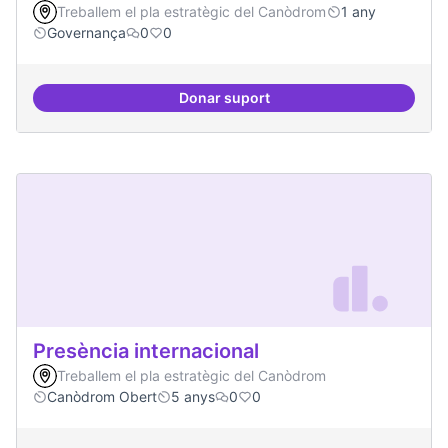
Treballem el pla estratègic del Canòdrom
1 any
Governança
0
0
Donar suport
Procés participatiu
Presència internacional
Treballem el pla estratègic del Canòdrom
Canòdrom Obert
5 anys
0
0