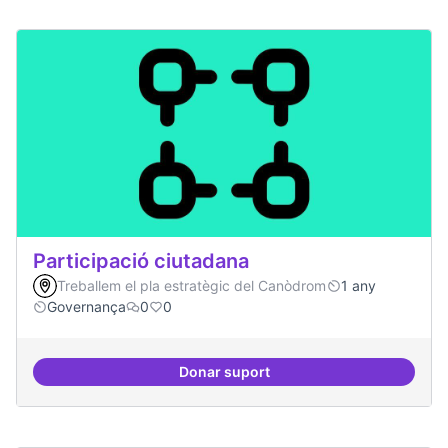
Participació ciutadana
Treballem el pla estratègic del Canòdrom
1 any
Governança
0
0
Donar suport
Participació ciutadana