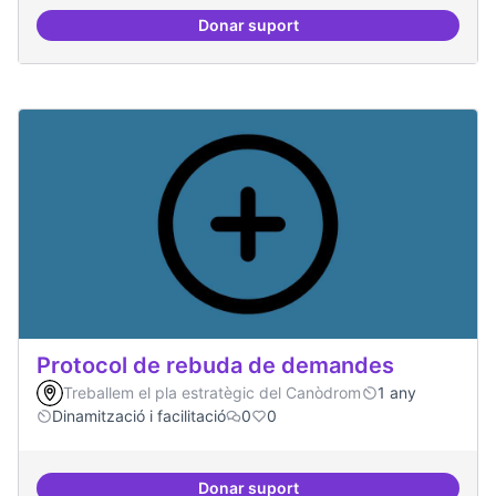
Donar suport
Publicar regularment en reviste
Protocol de rebuda de demandes
Treballem el pla estratègic del Canòdrom
1 any
Dinamització i facilitació
0
0
Donar suport