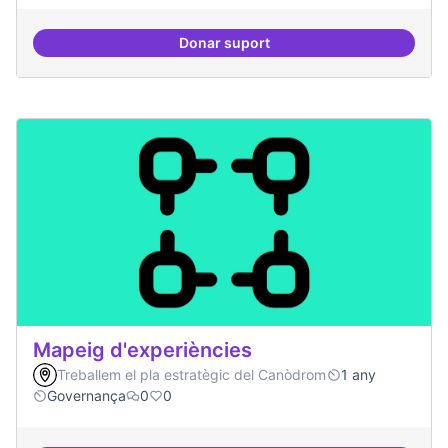
Donar suport
Mecanismes de gpvernança comp
Mapeig d'experiències
Treballem el pla estratègic del Canòdrom
1 any
Governança
0
0