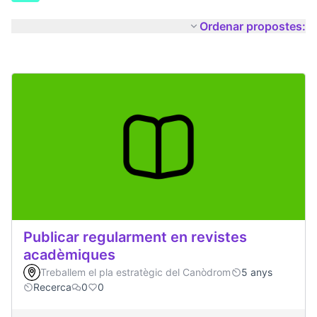
Ordenar propostes:
Publicar regularment en revistes
acadèmiques
Treballem el pla estratègic del Canòdrom
5 anys
Recerca
0
0