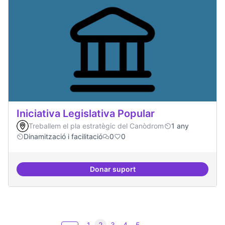
Iniciativa Legislativa Popular
Treballem el pla estratègic del Canòdrom
1 any
Dinamització i facilitació
0
0
Donar suport
Iniciativa Legislativa Popular
1
2
3
4
5