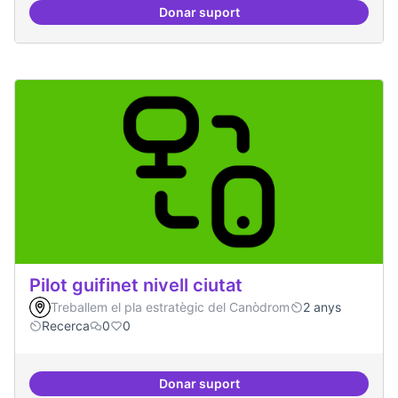
Donar suport
Presència internacional
Pilot guifinet nivell ciutat
Treballem el pla estratègic del Canòdrom
2 anys
Recerca
0
0
Donar suport
Pilot guifinet nivell ciutat