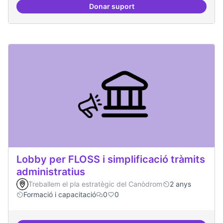
Donar suport
Mapeig d'experiències
Lobby per FLOSS i simplificació tràmits
administratius
Treballem el pla estratègic del Canòdrom
2 anys
Formació i capacitació
0
0