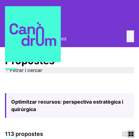
Menú
Entra
Menú 
Pla Estratègic
/
Propostes
Propostes
Filtrar i cercar
Optimitzar recursos: perspectiva estratègica i
quirúrgica
113 propostes