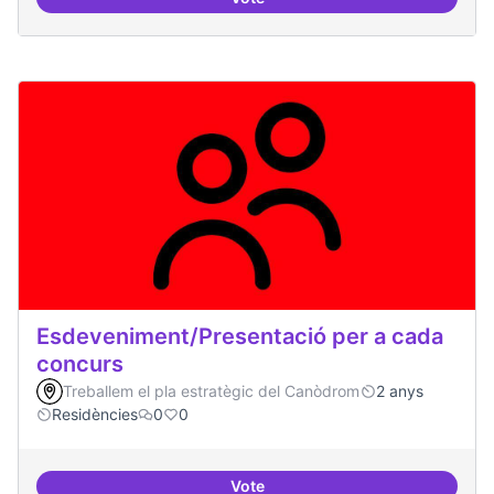
20 projectes residents
Esdeveniment/Presentació per a cada
concurs
Treballem el pla estratègic del Canòdrom
2 anys
Residències
0
0
Vote