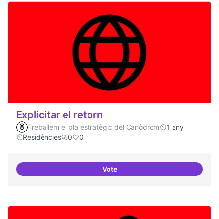
Explicitar el retorn
Treballem el pla estratègic del Canòdrom
1 any
Residències
0
0
Vote
Explicitar el retorn