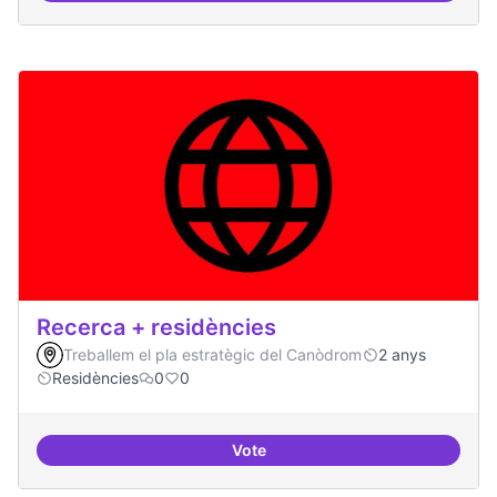
Recerca + residències
Treballem el pla estratègic del Canòdrom
2 anys
Residències
0
0
Vote
Recerca + residències