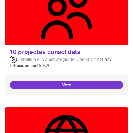
10 projectes consolidats
Treballem el pla estratègic del Canòdrom
1 any
Residències
0
0
Vote
10 projectes consolidats