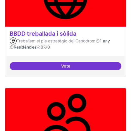
BBDD treballada i sòlida
Treballem el pla estratègic del Canòdrom
1 any
Residències
0
0
Vote
BBDD treballada i sòlida