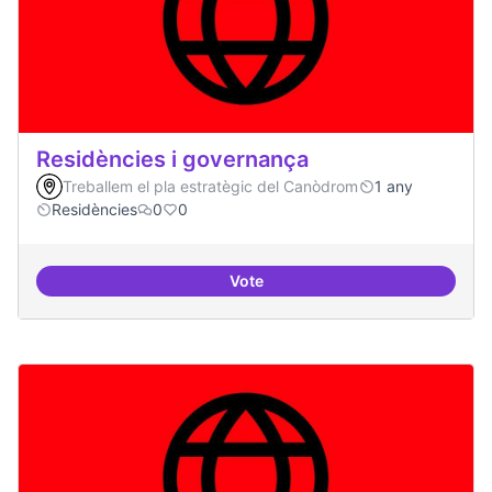
Residències i governança
Treballem el pla estratègic del Canòdrom
1 any
Residències
0
0
Vote
Residències i governança