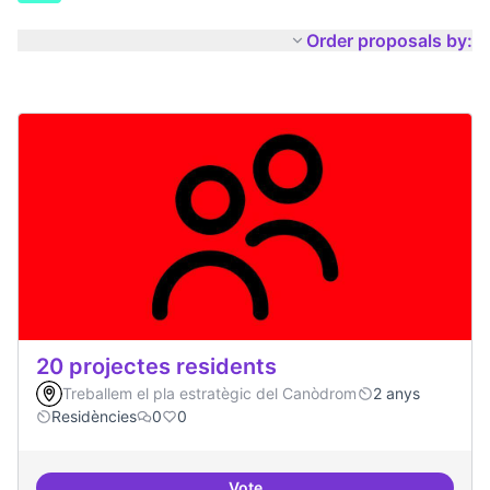
Order proposals by:
20 projectes residents
Treballem el pla estratègic del Canòdrom
2 anys
Residències
0
0
Vote