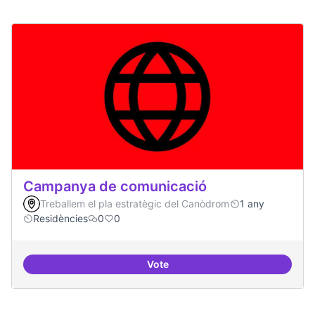
Campanya de comunicació
Treballem el pla estratègic del Canòdrom
1 any
Residències
0
0
Vote
Campanya de comunicació