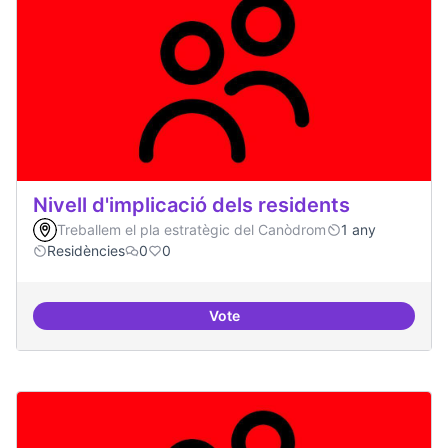
Nivell d'implicació dels residents
Treballem el pla estratègic del Canòdrom
1 any
Residències
0
0
Vote
Nivell d'implicació dels residents