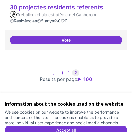
30 projectes residents referents
Treballem el pla estratègic del Canòdrom
Residències
5 anys
0
0
Vote
30 projectes residents referents
1
2
Results per page:
100
Information about the cookies used on the website
Terms of Service
We use cookies on our website to improve the performance
Cookie settings
and content of the site. The cookies enable us to provide a
Comunitat Canòdrom at Facebook
(External link)
Comunitat Canòdrom at Instagram
(External link)
Comunitat Canòdrom at YouTube
(External link)
English
more individual user experience and social media channels.
Triar la llengua
Elegir el idioma
Choose language
Accept all