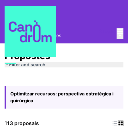
Mai
Log in
Main
Pla Estratègic
/
Propostes
Propostes
Filter and search
Optimitzar recursos: perspectiva estratègica i
quirúrgica
113 proposals