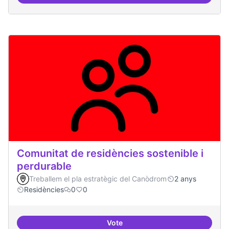
Esdeveniment/Presentació per a
Comunitat de residències sostenible i
perdurable
Treballem el pla estratègic del Canòdrom
2 anys
Residències
0
0
Vote
Comunitat de r