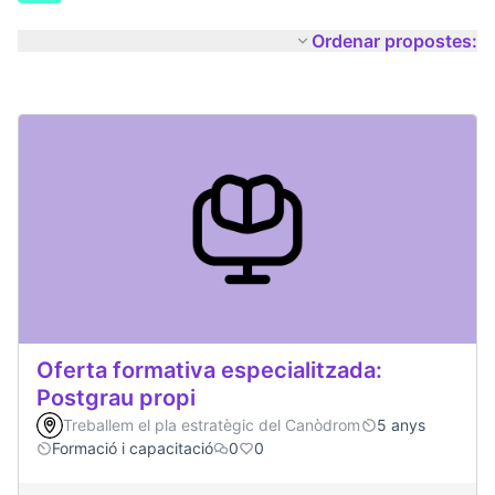
Ordenar propostes:
Oferta formativa especialitzada:
Postgrau propi
Treballem el pla estratègic del Canòdrom
5 anys
Formació i capacitació
0
0