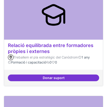
Relació equilibrada entre formadores
pròpies i externes
Treballem el pla estratègic del Canòdrom
1 any
Formació i capacitació
0
0
Donar suport
Relació equilibrada entre formad