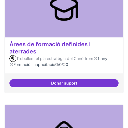
Àrees de formació definides i
aterrades
Treballem el pla estratègic del Canòdrom
1 any
Formació i capacitació
0
0
Donar suport
Àrees de formació definides i at