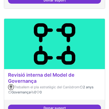
Donar suport
Asamblea definida
Revisió interna del Model de
Governança
Treballem el pla estratègic del Canòdrom
2 anys
Governança
0
0
Donar suport