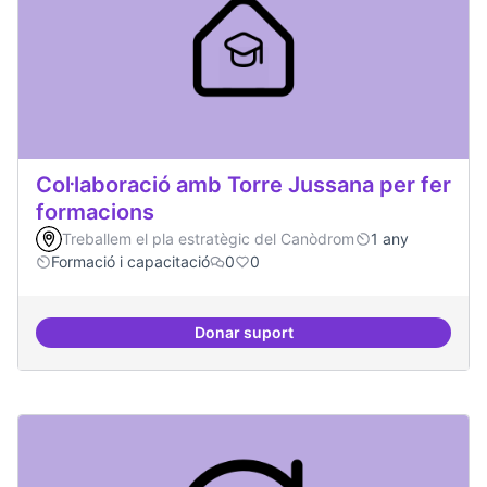
Col·laboració amb Torre Jussana per fer
formacions
Treballem el pla estratègic del Canòdrom
1 any
Formació i capacitació
0
0
Donar suport
Col·laboració amb Torre Jussana