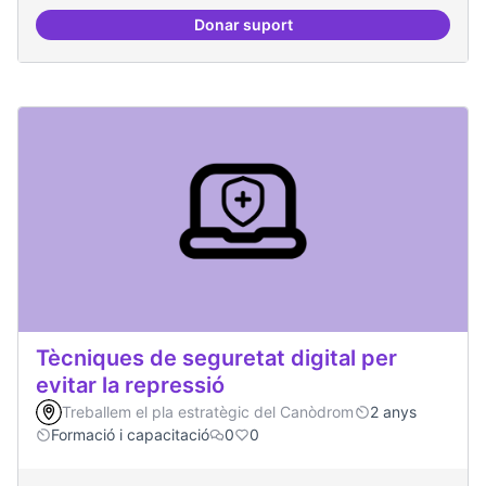
Donar suport
Oferta formativa especialitzada:
Tècniques de seguretat digital per
evitar la repressió
Treballem el pla estratègic del Canòdrom
2 anys
Formació i capacitació
0
0