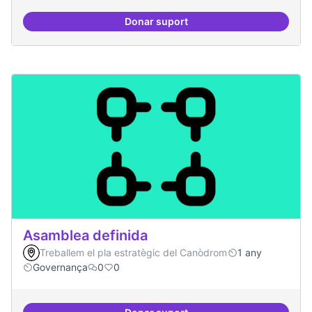
Donar suport
Actividades vinculadas a la gov
Asamblea definida
Treballem el pla estratègic del Canòdrom
1 any
Governança
0
0