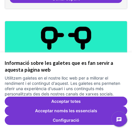
Revisió interna del Model de Go
Informació sobre les galetes que es fan servir a
aquesta pàgina web
Utilitzem galetes en el nostre lloc web per a millorar el
rendiment i el contingut d'aquest. Les galetes ens permeten
Mecanismes de gpvernança
oferir una experiència d'usuari i uns continguts més
personalitzats des dels nostres canals de xarxes socials.
compartits
Acceptar totes
Treballem el pla estratègic del Canòdrom
2 anys
Governança
0
0
Acceptar només les essencials
Configuració
Donar suport
Mecanismes de gpvernança comp