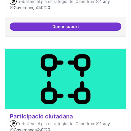
Treballem el pla estratègic del Canòdrom
1 any
Governança
0
0
Donar suport
decidim.canodrom
Participació ciutadana
Treballem el pla estratègic del Canòdrom
1 any
Governança
0
0