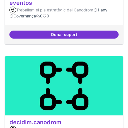
eventos
Treballem el pla estratègic del Canòdrom
1 any
Governança
0
0
Donar suport
Grupos de trabajo para impulsar
decidim.canodrom