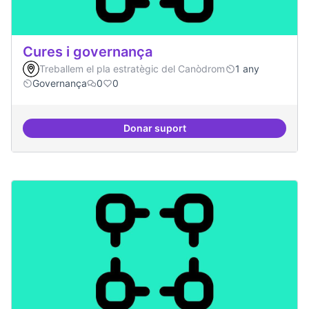
Cures i governança
Treballem el pla estratègic del Canòdrom
1 any
Governança
0
0
Donar suport
Cures i governança