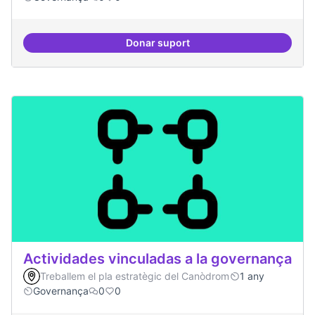
Donar suport
Participació ciutadana
Actividades vinculadas a la governança
Treballem el pla estratègic del Canòdrom
1 any
Governança
0
0