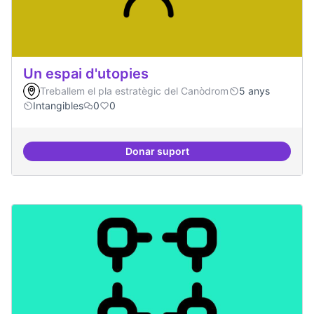
Un espai d'utopies
Treballem el pla estratègic del Canòdrom
5 anys
Intangibles
0
0
Donar suport
Un espai d'utopies