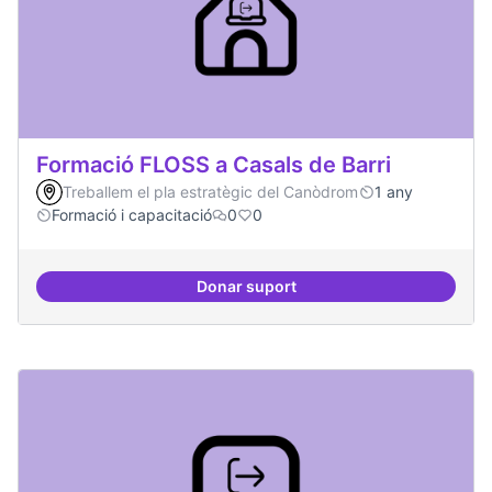
Formació FLOSS a Casals de Barri
Treballem el pla estratègic del Canòdrom
1 any
Formació i capacitació
0
0
Donar suport
Formació FLOSS a Casals de Barr