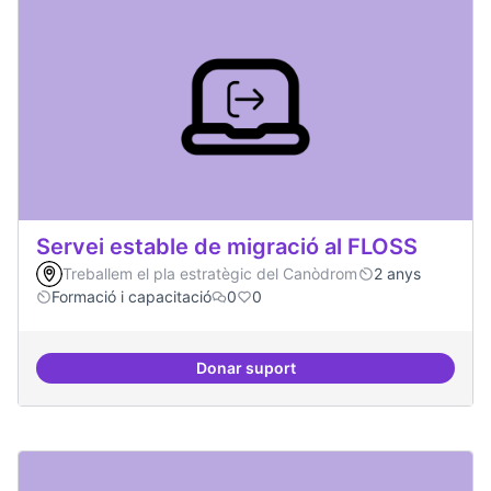
Servei estable de migració al FLOSS
Treballem el pla estratègic del Canòdrom
2 anys
Formació i capacitació
0
0
Donar suport
Servei estable de migració al FL