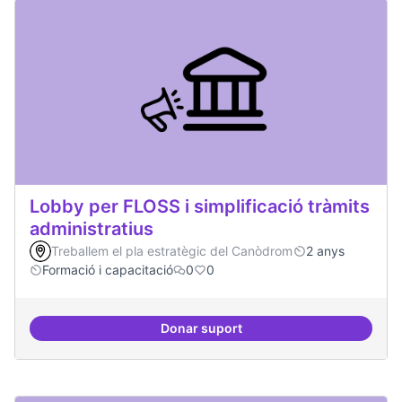
Lobby per FLOSS i simplificació tràmits
administratius
Treballem el pla estratègic del Canòdrom
2 anys
Formació i capacitació
0
0
Donar suport
Lobby per FLOSS i simplificació 