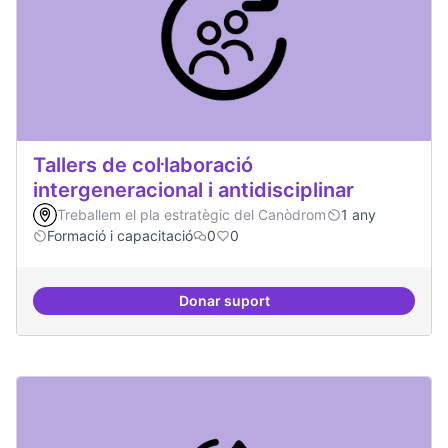
Tallers de col·laboració
intergeneracional i antidisciplinar
Treballem el pla estratègic del Canòdrom
1 any
Formació i capacitació
0
0
Donar suport
Tallers de col·laboració intergene