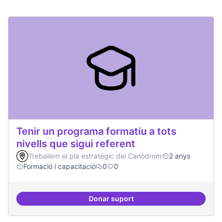
Tenir un programa formatiu a tots
nivells que sigui referent
Treballem el pla estratègic del Canòdrom
2 anys
Formació i capacitació
0
0
Donar suport
Tenir un programa formatiu a tots