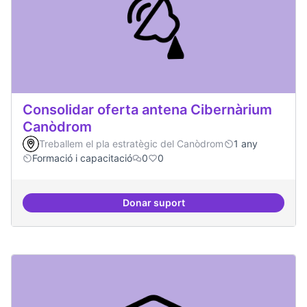
Consolidar oferta antena Cibernàrium
Canòdrom
Treballem el pla estratègic del Canòdrom
1 any
Formació i capacitació
0
0
Donar suport
Consolidar oferta antena Ciber