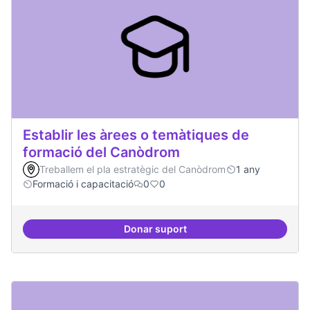
Establir les àrees o temàtiques de
formació del Canòdrom
Treballem el pla estratègic del Canòdrom
1 any
Formació i capacitació
0
0
Donar suport
Establir les àrees o temàtiques 