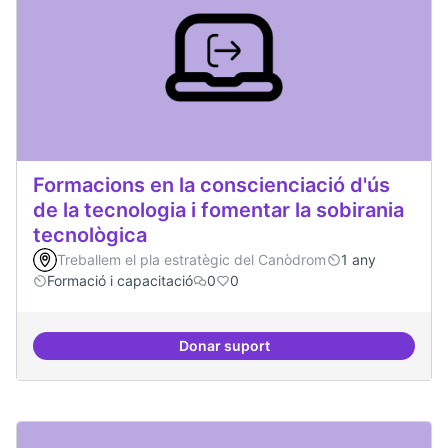
Formacions en la conscienciació d'ús
de la tecnologia i fomentar la sobirania
tecnològica
Treballem el pla estratègic del Canòdrom
1 any
Formació i capacitació
0
0
Donar suport
Formacions en la conscienciació d