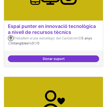
Espai punter en innovació tecnològica
a nivell de recursos tècnics
Treballem el pla estratègic del Canòdrom
5 anys
Intangibles
0
0
Donar suport
Espai punter en innovació tecnolò