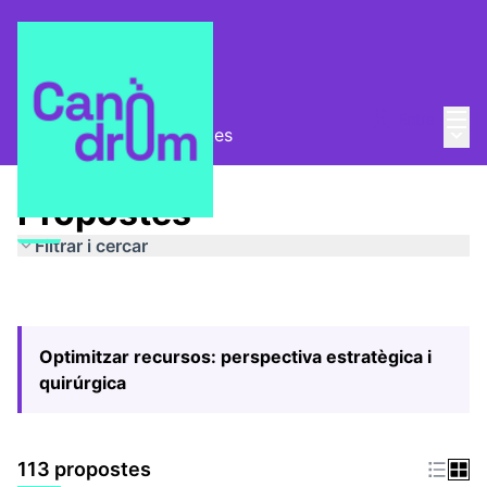
Menú
Entra
Menú 
Pla Estratègic
/
Propostes
Propostes
Filtrar i cercar
Optimitzar recursos: perspectiva estratègica i
quirúrgica
113 propostes