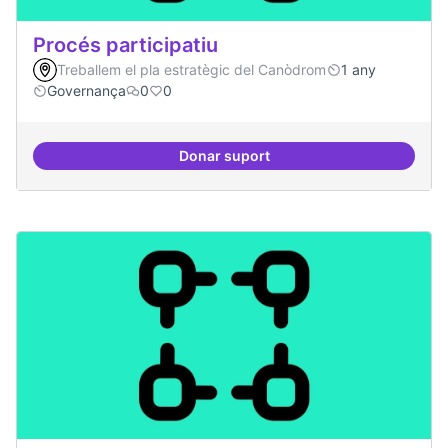
Procés participatiu
Treballem el pla estratègic del Canòdrom
1 any
Governança
0
0
Donar suport
Procés participatiu