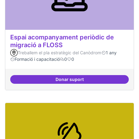
Espai acompanyament periòdic de
migració a FLOSS
Treballem el pla estratègic del Canòdrom
1 any
Formació i capacitació
0
0
Donar suport
Espai acompanyament periòdic d