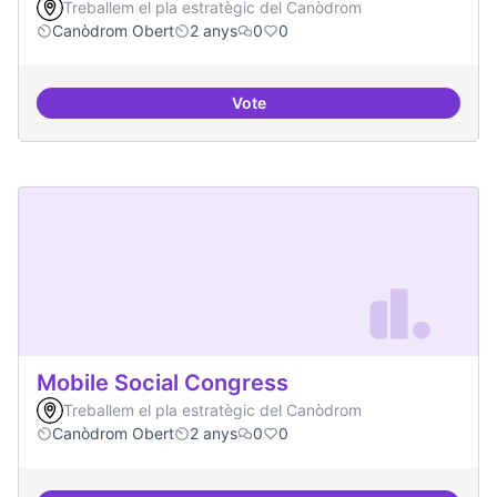
Treballem el pla estratègic del Canòdrom
Canòdrom Obert
2 anys
0
0
Vote
Memòria Històrica - Referencia di
Mobile Social Congress
Treballem el pla estratègic del Canòdrom
Canòdrom Obert
2 anys
0
0