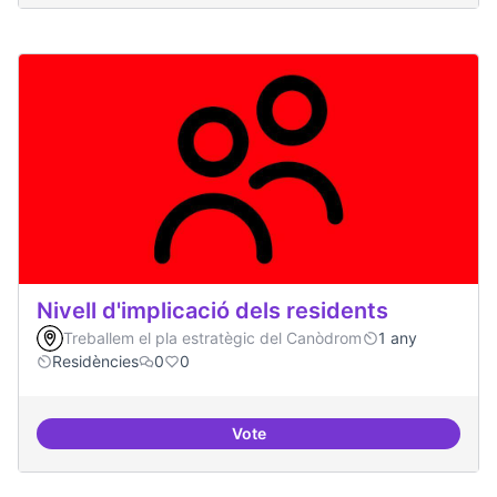
Nivell d'implicació dels residents
Treballem el pla estratègic del Canòdrom
1 any
Residències
0
0
Vote
Nivell d'implicació dels residents