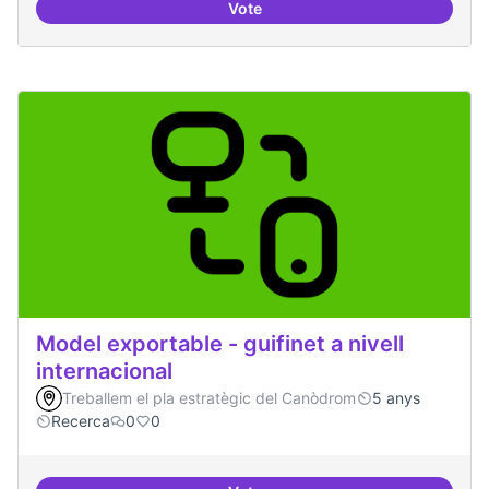
Vote
Mobile Social Congress
Model exportable - guifinet a nivell
internacional
Treballem el pla estratègic del Canòdrom
5 anys
Recerca
0
0