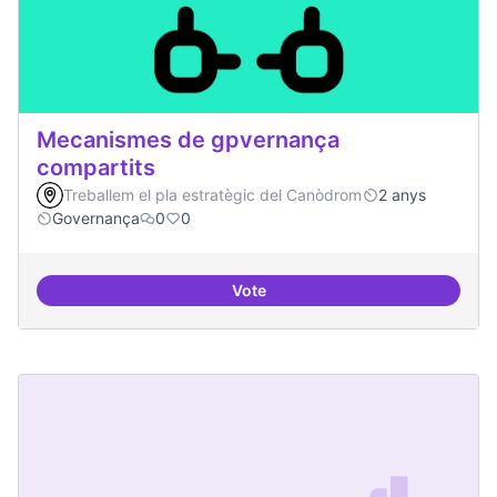
Mecanismes de gpvernança
compartits
Treballem el pla estratègic del Canòdrom
2 anys
Governança
0
0
Vote
Mecanismes de gpvernança comp