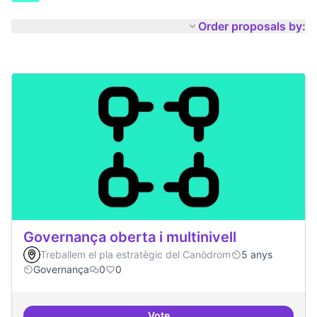
Order proposals by:
Governança oberta i multinivell
Treballem el pla estratègic del Canòdrom
5 anys
Governança
0
0
Vote