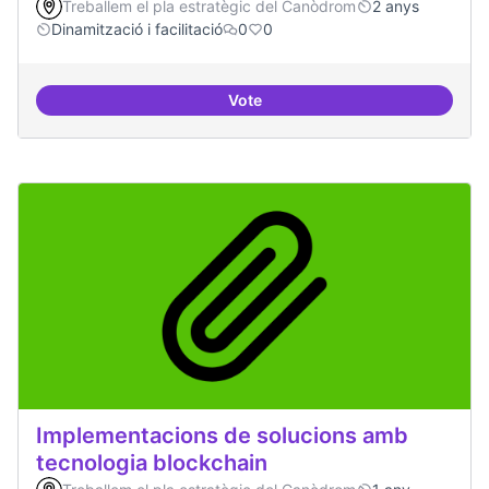
Treballem el pla estratègic del Canòdrom
2 anys
Dinamització i facilitació
0
0
Vote
ILP Drets Digitals
Implementacions de solucions amb
tecnologia blockchain