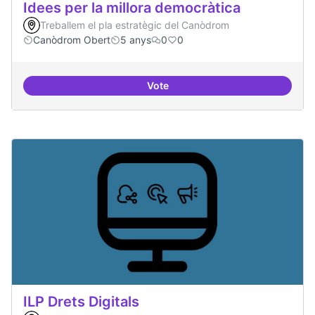
Idees per la millora democràtica
Treballem el pla estratègic del Canòdrom
Canòdrom Obert
5 anys
0
0
Vote
Idees per la millora democràtica
ILP Drets Digitals