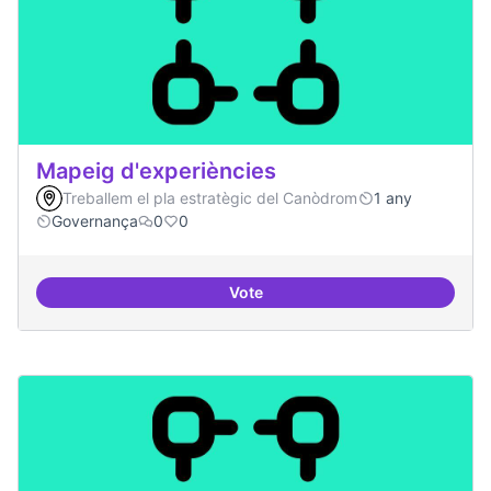
Mapeig d'experiències
Treballem el pla estratègic del Canòdrom
1 any
Governança
0
0
Vote
Mapeig d'experiències