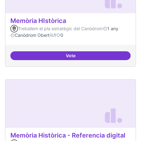
Memòria HIstòrica
Treballem el pla estratègic del Canòdrom
1 any
Canòdrom Obert
1
0
Vote
Memòria HIstòrica
Memòria Històrica - Referencia digital