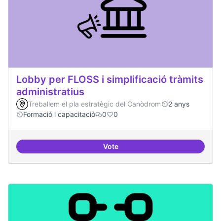
Lobby per FLOSS i simplificació tràmits
administratius
Treballem el pla estratègic del Canòdrom
2 anys
Formació i capacitació
0
0
Vote
Lobby per FLOSS i simplificació 