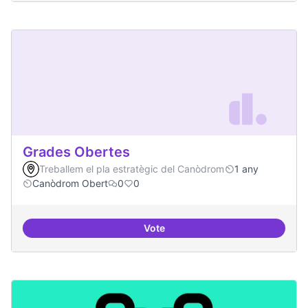
Grades Obertes
Treballem el pla estratègic del Canòdrom
1 any
Canòdrom Obert
0
0
Vote
Grades Obertes