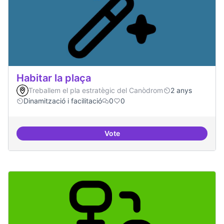
Habitar la plaça
Treballem el pla estratègic del Canòdrom
2 anys
Dinamització i facilitació
0
0
Vote
Habitar la plaça