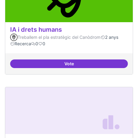
IA i drets humans
Treballem el pla estratègic del Canòdrom
2 anys
Recerca
0
0
Vote
IA i drets humans