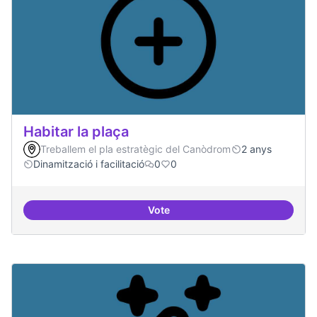
Habitar la plaça
Treballem el pla estratègic del Canòdrom
2 anys
Dinamització i facilitació
0
0
Vote
Habitar la plaça