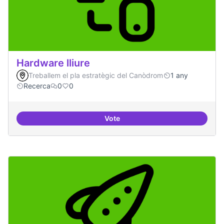
Hardware lliure
Treballem el pla estratègic del Canòdrom
1 any
Recerca
0
0
Vote
Hardware lliure