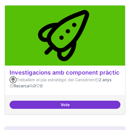
Investigacions amb component pràctic
Treballem el pla estratègic del Canòdrom
2 anys
Recerca
0
0
Vote
Investigacions amb component p