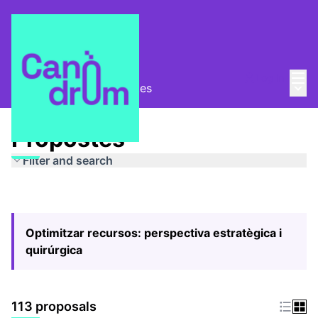
Mai
Log in
Main
Pla Estratègic
/
Propostes
Propostes
Filter and search
Optimitzar recursos: perspectiva estratègica i
quirúrgica
113 proposals