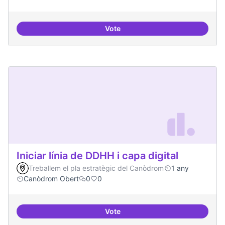
Vote
Incubadora d'ILPs
Iniciar línia de DDHH i capa digital
Treballem el pla estratègic del Canòdrom
1 any
Canòdrom Obert
0
0
Vote
Iniciar línia de DDHH i capa digita