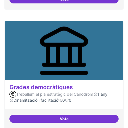
Governança oberta i multinivell
Grades democràtiques
Treballem el pla estratègic del Canòdrom
1 any
Dinamització i facilitació
0
0
Vote
Grades democràtiques