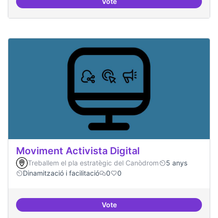
Vote
Model exportable - guifinet a nive
Moviment Activista Digital
Treballem el pla estratègic del Canòdrom
5 anys
Dinamització i facilitació
0
0
Vote
Moviment Activista Digital