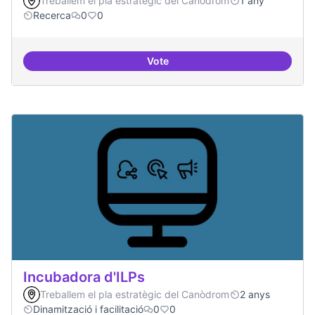
Treballem el pla estratègic del Canòdrom
1 any
Recerca
0
0
Vote
Implementacions de solucions a
Incubadora d'ILPs
Treballem el pla estratègic del Canòdrom
2 anys
Dinamització i facilitació
0
0