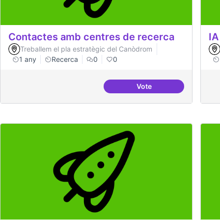
Contactes amb centres de recerca
IA
Treballem el pla estratègic del Canòdrom
1 any
Recerca
0
0
Vote
Contactes amb centres