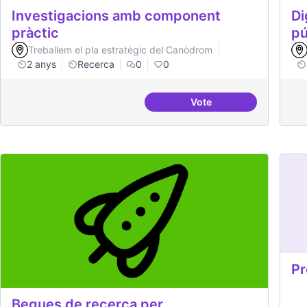
Investigacions amb component
Di
pràctic
pú
Treballem el pla estratègic del Canòdrom
2 anys
Recerca
0
0
Vote
Investigacions amb co
Pr
Beques de recerca per