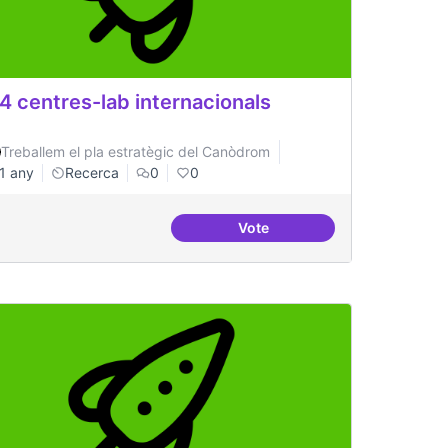
4 centres-lab internacionals
Treballem el pla estratègic del Canòdrom
1 any
Recerca
0
0
Vote
de coneixement
3-4 centres-lab internaciona