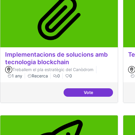
Implementacions de solucions amb
Te
tecnologia blockchain
Treballem el pla estratègic del Canòdrom
1 any
Recerca
0
0
Vote
Implementacions de so