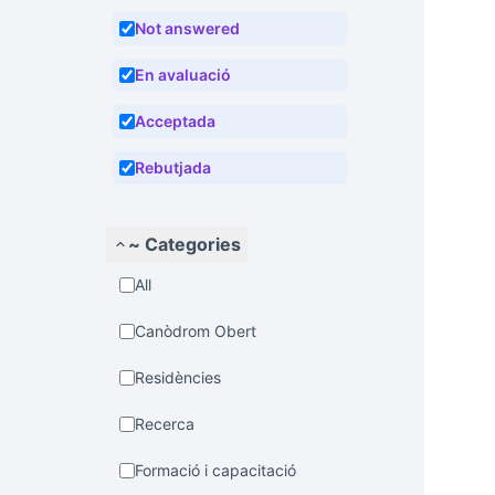
Not answered
En avaluació
Acceptada
Rebutjada
~ Categories
All
Canòdrom Obert
Residències
Recerca
Formació i capacitació