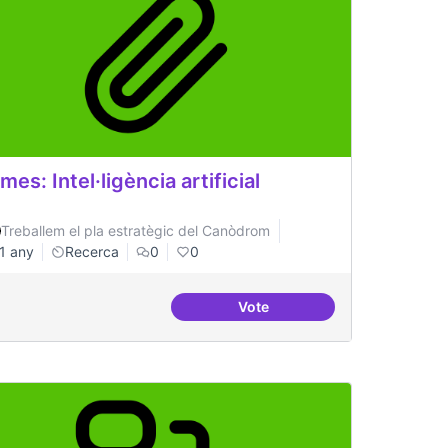
mes: Intel·ligència artificial
Treballem el pla estratègic del Canòdrom
1 any
Recerca
0
0
Vote
lucions amb tecnologia blockchain
Temes: Intel·ligència artificia