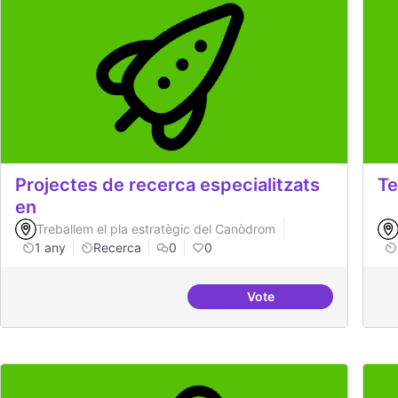
Projectes de recerca especialitzats
Te
en
Treballem el pla estratègic del Canòdrom
1 any
Recerca
0
0
Vote
Projectes de recerca es