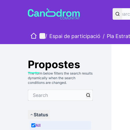
Home
Main menu
/
Espai de participació
/
Pla Estra
Propostes
The form below filters the search results
dynamically when the search
conditions are changed.
Status
All