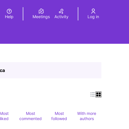
Help
Meetings
Activity
Log in
a
Elegir el idioma
Choose language
ica
Most
Most
Most
With more
liked
commented
followed
authors