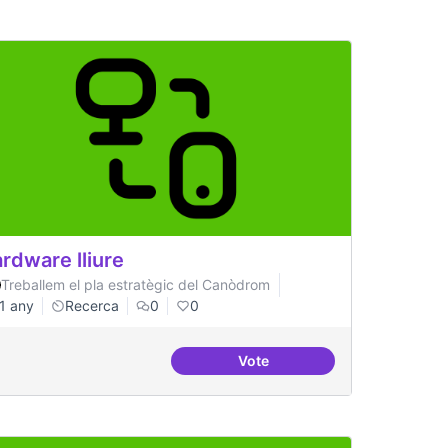
rdware lliure
Treballem el pla estratègic del Canòdrom
1 any
Recerca
0
0
Vote
 propostes del barri
Hardware lliure