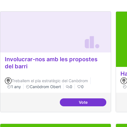
Involucrar-nos amb les propostes
del barri
Ha
Treballem el pla estratègic del Canòdrom
1 any
Canòdrom Obert
0
0
Vote
Involucrar-nos amb les