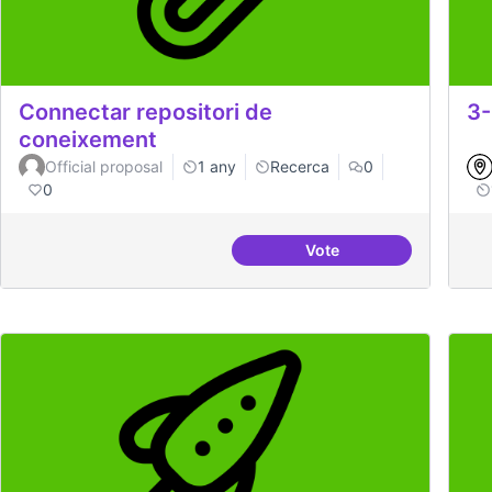
Connectar repositori de
3-
coneixement
Official proposal
1 any
Recerca
0
0
Vote
Connectar repositori 