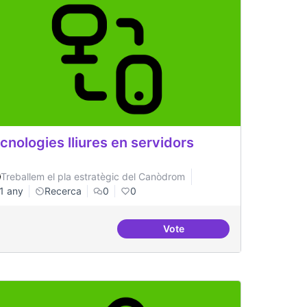
cnologies lliures en servidors
Treballem el pla estratègic del Canòdrom
1 any
Recerca
0
0
Vote
pecialitzats en
Tecnologies lliures en servi