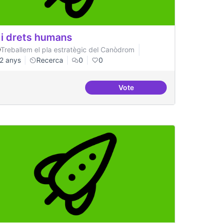
 i drets humans
Treballem el pla estratègic del Canòdrom
2 anys
Recerca
0
0
Vote
 de recerca
IA i drets humans