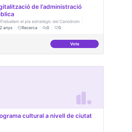
gitalització de l'administració
blica
Treballem el pla estratègic del Canòdrom
2 anys
Recerca
0
0
Vote
mponent pràctic
Digitalització de l'administr
ograma cultural a nivell de ciutat