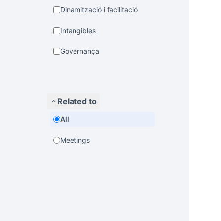
Dinamització i facilitació
Intangibles
Governança
Related to
All
Meetings