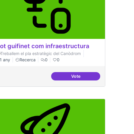
lot guifinet com infraestructura
Treballem el pla estratègic del Canòdrom
1 any
Recerca
0
0
Vote
regular
Pilot guifinet com infraestru