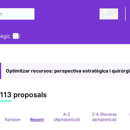
English
Triar la llengu
User menu
tègic
/
Optimitzar recursos: perspectiva estratègica i quirúrg
113 proposals
A-Z
Z-A (Reverse
Random
Recent
(Alphabetical)
alphabetical)