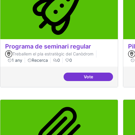
Programa de seminari regular
Pi
Treballem el pla estratègic del Canòdrom
1 any
Recerca
0
0
Vote
Programa de seminari 