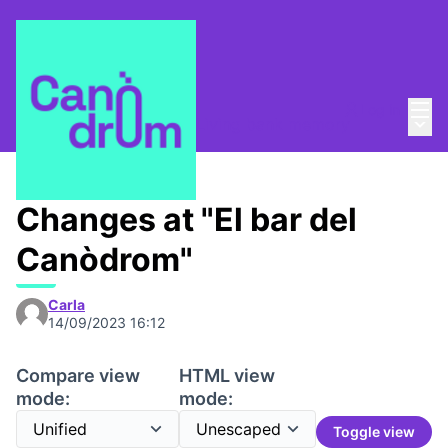
Mai
Log in
Main
Taula de Memòries
/
📸 Living bank memory
Changes at "El bar del
Canòdrom"
Carla
14/09/2023 16:12
Compare view
HTML view
mode:
mode:
Toggle view