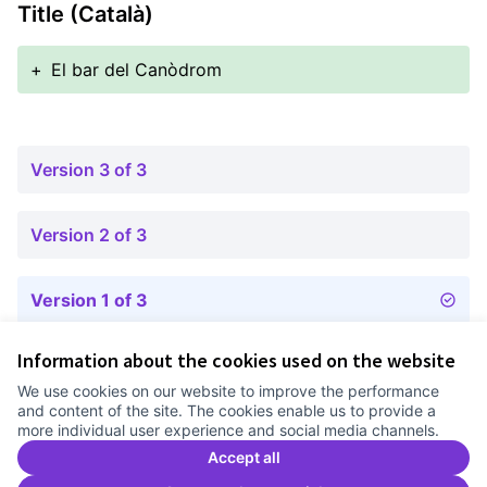
Title (Català)
+
El bar del Canòdrom
Version 3 of 3
Version 2 of 3
Version 1 of 3
Information about the cookies used on the website
Terms of Service
We use cookies on our website to improve the performance
Cookie settings
and content of the site. The cookies enable us to provide a
Comunitat Canòdrom at Facebook
(External link)
Comunitat Canòdrom at Instagram
(External link)
Comunitat Canòdrom at YouTube
(External link)
English
more individual user experience and social media channels.
Triar la llengua
Elegir el idioma
Choose language
Accept all