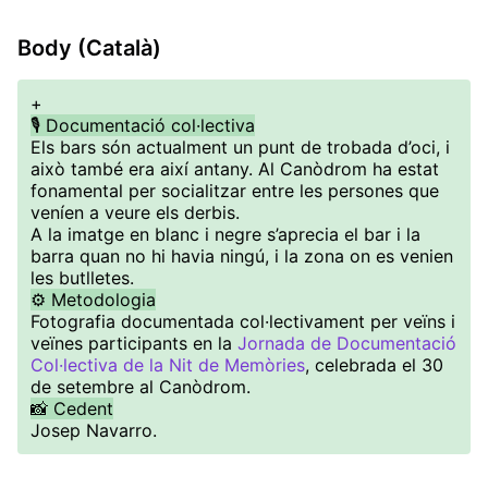
Body (Català)
+
🎙️ Documentació col·lectiva
Els bars són actualment un punt de trobada d’oci, i
això també era així antany. Al Canòdrom ha estat
fonamental per socialitzar entre les persones que
veníen a veure els derbis.
A la imatge en blanc i negre s’aprecia el bar i la
barra quan no hi havia ningú, i la zona on es venien
les butlletes.
⚙️ Metodologia
Fotografia documentada col·lectivament per veïns i
veïnes participants en la
Jornada de Documentació
Col·lectiva de la Nit de Memòries
, celebrada el 30
de setembre al Canòdrom.
📸 Cedent
Josep Navarro.