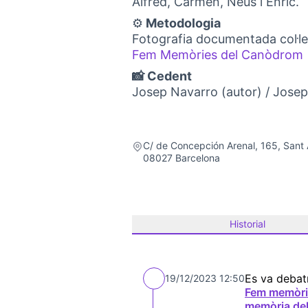
Alfred, Carmen, Neus i Enric.
⚙️
Metodologia
Fotografia documentada col·lec
Fem Memòries del Canòdrom
📸 Cedent
Josep Navarro (autor) / Jose
C/ de Concepción Arenal, 165, Sant
08027 Barcelona
Historial
Es va debat
19/12/2023 12:50
Fem memòrie
memòria de