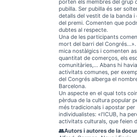
porten els membres del grup de 
pubilla. Ser pubilla és ser so
detalls del vestit de la banda i
del premi. Comenten que podria
dubtes al respecte.
Una de les participants coment
mort del barri del Congrés...»
mica nostàlgics i comenten aspe
quantitat de comerços, els esd
comunitàries,... Abans hi hav
activitats comunes, per exemp
del Congrés alberga el nombr
Barcelona.
Un aspecte en el qual tots coi
pèrdua de la cultura popular p
més tradicionals i apostar pe
individualistes: «l'ICUB, ha pe
activitats culturals, que feien 
👥Autors i autores de la doc