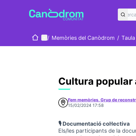
Inici
Menú principal
/
Memòries del Canòdrom
/
Taula
Cultura popular 
Fem memòries. Grup de reconstr
15/02/2024 17:58
🎙️ Documentació col·lectiva
Els/les participants de la doc