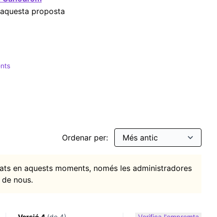
 aquesta proposta
nts
 Indians
iltrar per: Esdeveniments
Ordenar per:
itats en aquests moments, només les administradores
 de nous.
Versió 4
(de 4)
Verifica l'empremta