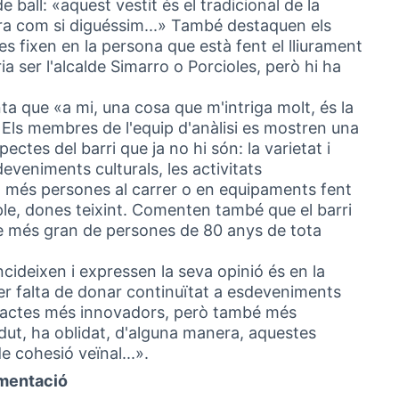
ball: «aquest vestit és el tradicional de la
ltera com si diguéssim...» També destaquen els
 es fixen en la persona que està fent el lliurament
 ser l'alcalde Simarro o Porcioles, però hi ha
a que «a mi, una cosa que m'intriga molt, és la
. Els membres de l'equip d'anàlisi es mostren una
ctes del barri que ja no hi són: la varietat i
eveniments culturals, les activitats
ia més persones al carrer o en equipaments fent
le, dones teixint. Comenten també que el barri
e més gran de persones de 80 anys de tota
ncideixen i expressen la seva opinió és en la
er falta de donar continuïtat a esdeveniments
r actes més innovadors, però també més
rdut, ha oblidat, d'alguna manera, aquestes
de cohesió veïnal...».
umentació