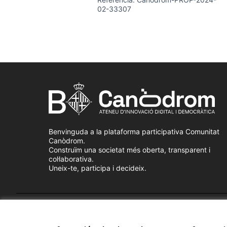
02-33307
Benvinguda a la plataforma participativa Comunitat
Canòdrom.
Construïm una societat més oberta, transparent i
col·laborativa.
Uneix-te, participa i decideix.
Termes i condicions d'ús
Configuració de les galetes