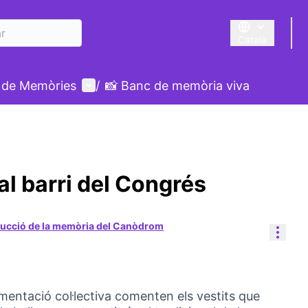
Català
Triar la llengua
Menú d'usuari
 de Memòries
/
📸 Banc de memòria viva
al barri del Congrés
ucció de la memòria del Canòdrom
Cont
umentació col·lectiva comenten els vestits que