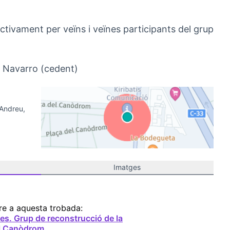
tivament per veïns i veïnes participants del grup
(Obrir en una pestanya nova)
p Navarro (cedent)
 Andreu,
(Link externo)
Imatges
re a aquesta trobada:
s. Grup de reconstrucció de la
l Canòdrom