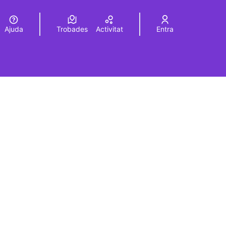
Ajuda
Trobades
Activitat
Entra
Elegir el idioma
Choose language
rols de recursos