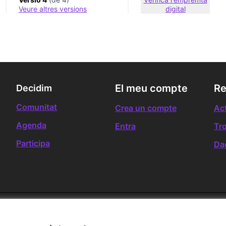
veure altres versions
digital
El meu compte
Re
Decidim
Comunitat
Crea un compte
Act
Agenda
Entra
Tr
Participa
Da