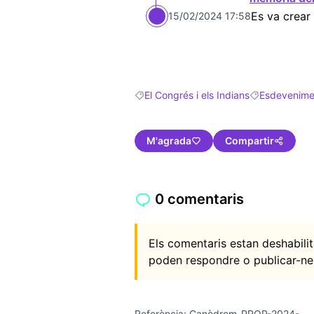
Es va crear
15/02/2024 17:58
El Congrés i els Indians
Esdevenime
Resultats en filtrar per: El Congrés i els
Resultats en f
M'agrada
Compartir
0 comentaris
Els comentaris estan deshabil
poden respondre o publicar-ne
Referència: Canòdrom-PROP-2024-