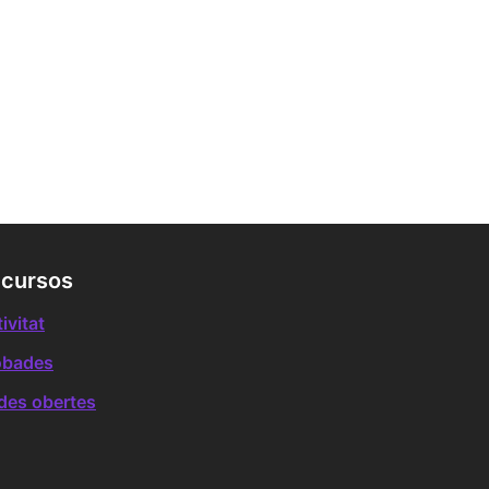
cursos
ivitat
obades
des obertes