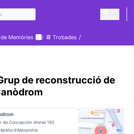
Català
Triar la llengua
Menú d'usuari
 de Memòries
/
📆 Trobades
/
rup de reconstrucció de
 Canòdrom
òdrom
r de Concepción Arenal 165
Hipàtia d'Alexandria