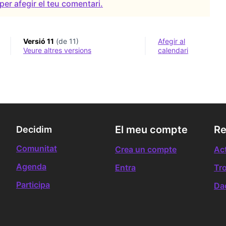
per afegir el teu comentari.
Versió 11
(de 11)
Afegir al
veure altres versions
calendari
El meu compte
Re
Decidim
Comunitat
Crea un compte
Act
Agenda
Entra
Tr
Participa
Da