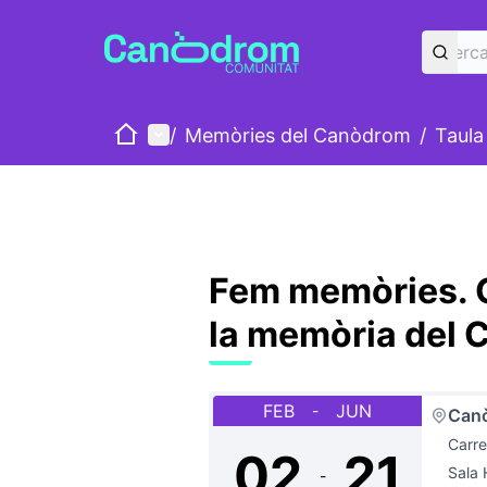
Inici
Menú principal
/
Memòries del Canòdrom
/
Taula
Fem memòries. G
la memòria del
FEB
JUN
-
Can
Carre
02
21
Sala 
-