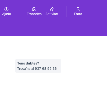
Ajuda
Trobades
Activitat
Entra
Elegir el idioma
Choose language
Tens dubtes?
Truca'ns al 937 68 99 36