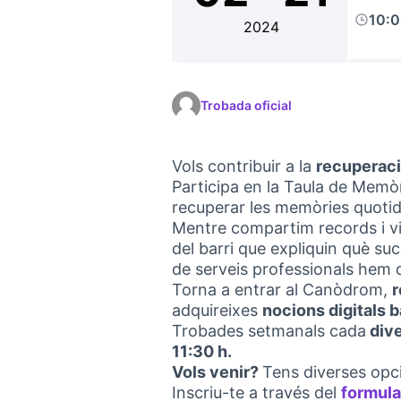
10:
2024
Trobada oficial
Vols contribuir a la
recuperaci
Participa en la Taula de Memò
recuperar les memòries quotidia
Mentre compartim records i v
del barri que expliquin què suc
de serveis professionals hem di
Torna a entrar al Canòdrom,
r
adquireixes
nocions digitals 
Trobades setmanals cada
div
11:30 h.
Vols venir?
Tens diverses opc
Inscriu-te a través del
formula