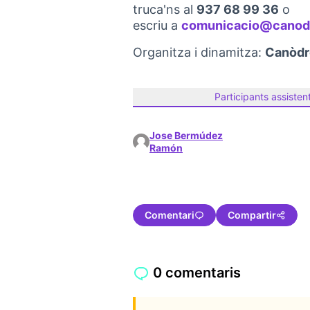
truca'ns al
937 68 99 36
o
escriu a
comunicacio@canod
Organitza i dinamitza:
Canòd
Participants assisten
Jose Bermúdez
Ramón
Comentari
Compartir
0 comentaris