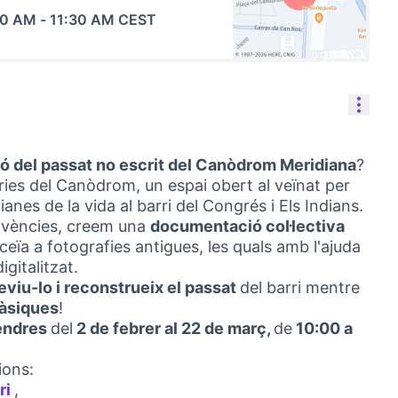
00 AM
-
11:30 AM CEST
(Link externo)
Cont
ó del passat no escrit del Canòdrom Meridiana
?
ries del Canòdrom, un espai obert al veïnat per
nes de la vida al barri del Congrés i Els Indians.
ivències, creem una
documentació col·lectiva
ceïa a fotografies antigues, les quals amb l'ajuda
gitalitzat.
eviu-lo i reconstrueix el passat
del barri mentre
bàsiques
!
endres
del
2 de febrer al 22 de març,
de
10:00 a
ions:
ri
,