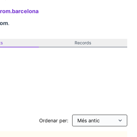
(Obrir en una pestanya nova)
rom.barcelona
(Obrir en una pestanya nova)
rom
.
ts
Records
Ordenar per: