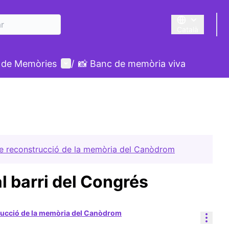
Català
Triar la llengua
Menú d'usuari
 de Memòries
/
📸 Banc de memòria viva
e reconstrucció de la memòria del Canòdrom
l barri del Congrés
ucció de la memòria del Canòdrom
Cont