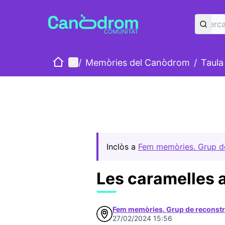
Inici
Menú principal
/
Memòries del Canòdrom
/
Taula
Inclòs a
Fem memòries. Grup d
Les caramelles a
Fem memòries. Grup de reconstr
27/02/2024 15:56