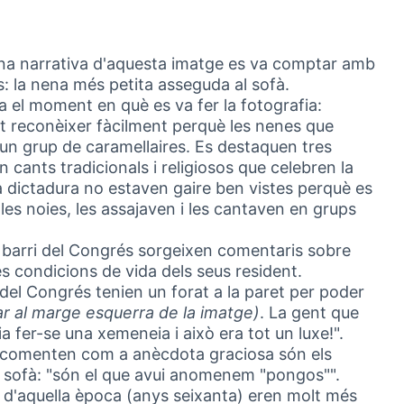
una narrativa d'aquesta imatge es va comptar amb
: la nena més petita asseguda al sofà.
 el moment en què es va fer la fotografia:
ot reconèixer fàcilment perquè les nenes que
 un grup de caramellaires. Es destaquen tres
 cants tradicionals i religiosos que celebren la
a dictadura no estaven gaire ben vistes perquè es
i les noies, les assajaven i les cantaven en grups
l barri del Congrés sorgeixen comentaris sobre
s condicions de vida dels seus resident.
 del Congrés tenien un forat a la paret per poder
r al marge esquerra de la imatge)
. La gent que
ia fer-se una xemeneia i això era tot un luxe!".
e comenten com a anècdota graciosa són els
el sofà: "són el que avui anomenem "pongos"".
d'aquella època (anys seixanta) eren molt més