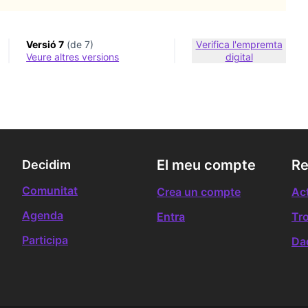
Versió 7
(de 7)
Verifica l'empremta
veure altres versions
digital
El meu compte
Re
Decidim
Comunitat
Crea un compte
Act
Agenda
Entra
Tr
Participa
Da