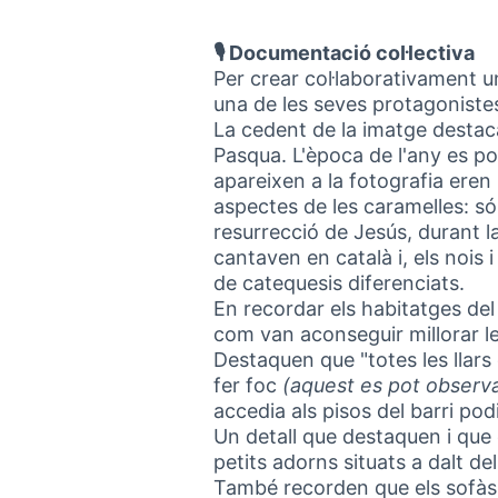
🎙️ Documentació col·lectiva
Per crear col·laborativament 
una de les seves protagonistes
La cedent de la imatge destaca
Pasqua. L'època de l'any es p
apareixen a la fotografia eren
aspectes de les caramelles: són
resurrecció de Jesús, durant l
cantaven en català i, els nois 
de catequesis diferenciats.
En recordar els habitatges de
com van aconseguir millorar le
Destaquen que "totes les llars
fer foc
(aquest es pot observa
accedia als pisos del barri pod
Un detall que destaquen i qu
petits adorns situats a dalt d
També recorden que els sofàs 