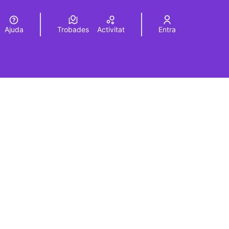
Ajuda
Trobades
Activitat
Entra
Elegir el idioma
Choose language
rols de recursos