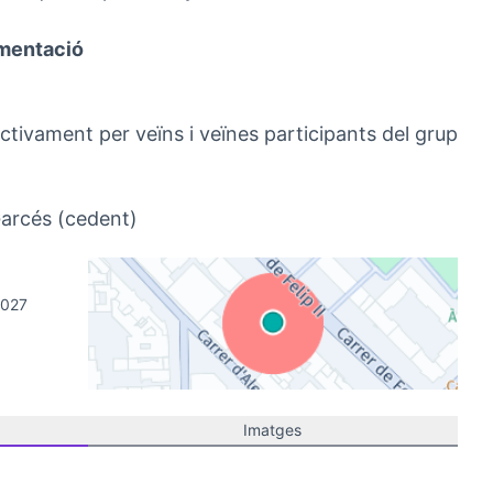
umentació
tivament per veïns i veïnes participants del grup
(Obrir en una pestanya nova)
Garcés (cedent)
8027
(Link externo)
Imatges