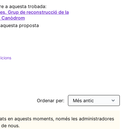
re a aquesta trobada:
s. Grup de reconstrucció de la
l Canòdrom
 aquesta proposta
dicions
 Indians
ltrar per: Festes i tradicions
Ordenar per:
itats en aquests moments, només les administradores
 de nous.