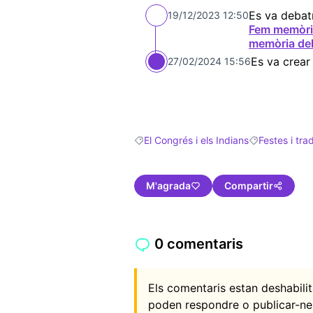
Es va debat
19/12/2023 12:50
Fem memòrie
memòria de
Es va crear
27/02/2024 15:56
El Congrés i els Indians
Festes i tra
Resultats en filtrar per: El Congrés i els
Resultats en fi
M'agrada
Compartir
0 comentaris
Els comentaris estan deshabil
poden respondre o publicar-ne