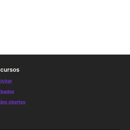
cursos
ivitat
obades
des obertes