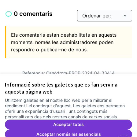
0 comentaris
Els comentaris estan deshabilitats en aquests
moments, només les administradores poden
respondre o publicar-ne de nous.
Referència: Canòdrom-PROP-2024-04-33414
Versió 4
(de 4)
veure altres versions
Informació sobre les galetes que es fan servir a
Verifica l'empremta digital
aquesta pàgina web
Utilitzem galetes en el nostre lloc web per a millorar el
Termes i condicions d'ús
rendiment i el contingut d'aquest. Les galetes ens permeten
Configuració de les galetes
oferir una experiència d'usuari i uns continguts més
Comunitat Canòdrom a Facebook
(Link externo)
Comunitat Canòdrom a Instagram
(Link externo)
Comunitat Canòdrom a YouTube
(Link externo)
Català
personalitzats des dels nostres canals de xarxes socials.
Triar la llengua
Elegir el idioma
Choose language
Acceptar totes
Acceptar només les essencials