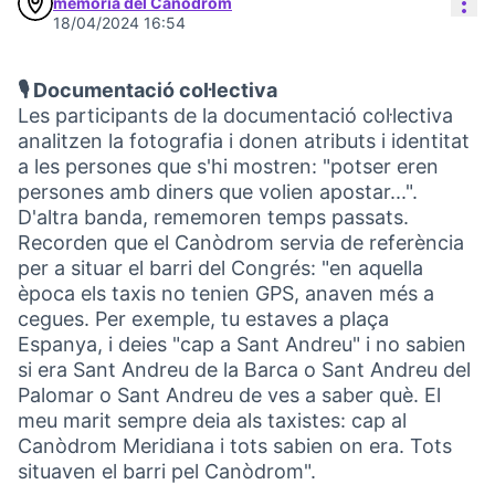
Con
memòria del Canòdrom
18/04/2024 16:54
🎙️ Documentació col·lectiva
Les participants de la documentació col·lectiva
analitzen la fotografia i donen atributs i identitat
a les persones que s'hi mostren: "potser eren
persones amb diners que volien apostar...".
D'altra banda, rememoren temps passats.
Recorden que el Canòdrom servia de referència
per a situar el barri del Congrés: "en aquella
època els taxis no tenien GPS, anaven més a
cegues. Per exemple, tu estaves a plaça
Espanya, i deies "cap a Sant Andreu" i no sabien
si era Sant Andreu de la Barca o Sant Andreu del
Palomar o Sant Andreu de ves a saber què. El
meu marit sempre deia als taxistes: cap al
Canòdrom Meridiana i tots sabien on era. Tots
situaven el barri pel Canòdrom".