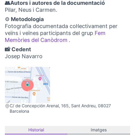
👥Autors i autores de la documentació
Pilar, Neus i Carmen.
⚙️
Metodologia
Fotografia documentada col·lectivament per
veïns i veïnes participants del grup
Fem
Memòries del Canòdrom
.
(Obrir en una pestanya no
📸 Cedent
Josep Navarro
(Link externo)
C/ de Concepción Arenal, 165, Sant Andreu, 08027
Barcelona
Historial
Imatges