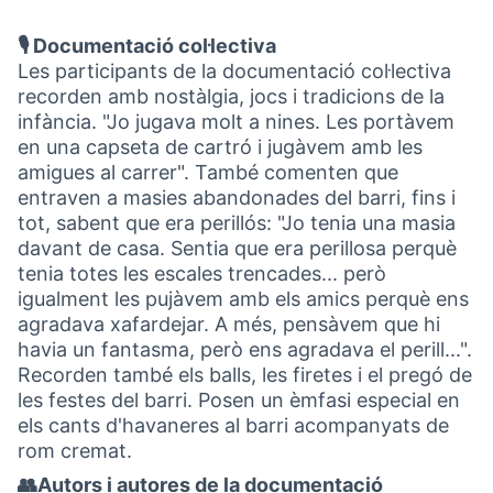
🎙️ Documentació col·lectiva
Les participants de la documentació col·lectiva
recorden amb nostàlgia, jocs i tradicions de la
infància. "Jo jugava molt a nines. Les portàvem
en una capseta de cartró i jugàvem amb les
amigues al carrer". També comenten que
entraven a masies abandonades del barri, fins i
tot, sabent que era perillós: "Jo tenia una masia
davant de casa. Sentia que era perillosa perquè
tenia totes les escales trencades... però
igualment les pujàvem amb els amics perquè ens
agradava xafardejar. A més, pensàvem que hi
havia un fantasma, però ens agradava el perill...".
Recorden també els balls, les firetes i el pregó de
les festes del barri. Posen un èmfasi especial en
els cants d'havaneres al barri acompanyats de
rom cremat.
👥Autors i autores de la documentació