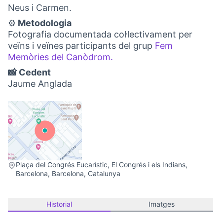
Neus i Carmen.
⚙️
Metodologia
Fotografia documentada col·lectivament per
veïns i veïnes participants del grup
Fem
Memòries del Canòdrom.
(Obrir en una pestanya n
📸 Cedent
Jaume Anglada
(Link externo)
Plaça del Congrés Eucarístic, El Congrés i els Indians,
Barcelona, Barcelona, Catalunya
Historial
Imatges