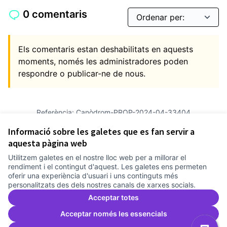
0 comentaris
Els comentaris estan deshabilitats en aquests
moments, només les administradores poden
respondre o publicar-ne de nous.
Referència: Canòdrom-PROP-2024-04-33404
Versió 3
(de 3)
veure altres versions
Informació sobre les galetes que es fan servir a
Verifica l'empremta digital
aquesta pàgina web
Utilitzem galetes en el nostre lloc web per a millorar el
Termes i condicions d'ús
rendiment i el contingut d'aquest. Les galetes ens permeten
Configuració de les galetes
oferir una experiència d'usuari i uns continguts més
Comunitat Canòdrom a Facebook
(Link externo)
Comunitat Canòdrom a Instagram
(Link externo)
Comunitat Canòdrom a YouTube
(Link externo)
Català
personalitzats des dels nostres canals de xarxes socials.
Triar la llengua
Elegir el idioma
Choose language
Acceptar totes
Acceptar només les essencials