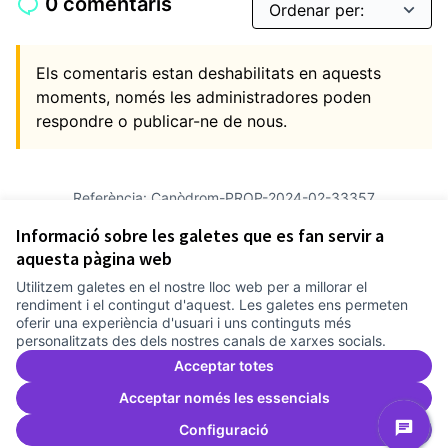
0 comentaris
Els comentaris estan deshabilitats en aquests
moments, només les administradores poden
respondre o publicar-ne de nous.
Referència: Canòdrom-PROP-2024-02-33357
Versió 5
(de 5)
veure altres versions
Informació sobre les galetes que es fan servir a
Verifica l'empremta digital
aquesta pàgina web
Utilitzem galetes en el nostre lloc web per a millorar el
Termes i condicions d'ús
rendiment i el contingut d'aquest. Les galetes ens permeten
Configuració de les galetes
oferir una experiència d'usuari i uns continguts més
Comunitat Canòdrom a Facebook
(Link externo)
Comunitat Canòdrom a Instagram
(Link externo)
Comunitat Canòdrom a YouTube
(Link externo)
Català
personalitzats des dels nostres canals de xarxes socials.
Triar la llengua
Elegir el idioma
Choose language
Acceptar totes
Acceptar només les essencials
Configuració
Am
(L
(Link externo)
Web creada amb
programari lliure
.