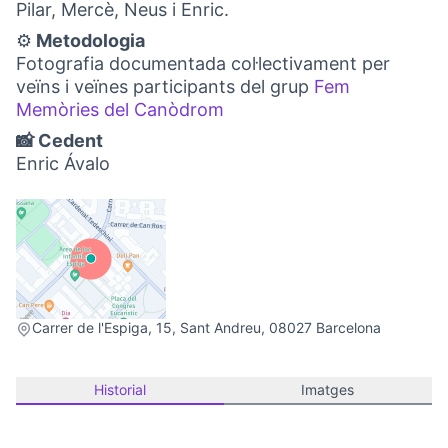
Pilar, Mercè, Neus i Enric.
⚙️
Metodologia
Fotografia documentada col·lectivament per
veïns i veïnes participants del grup
Fem
Memòries del Canòdrom
(Obrir en una pestanya no
📸 Cedent
Enric Ávalo
(Link externo)
Carrer de l'Espiga, 15, Sant Andreu, 08027 Barcelona
Historial
Imatges