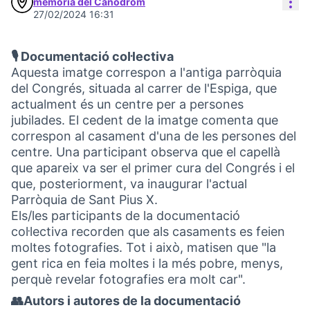
Con
memòria del Canòdrom
27/02/2024 16:31
🎙️ Documentació col·lectiva
Aquesta imatge correspon a l'antiga parròquia
del Congrés, situada al carrer de l'Espiga, que
actualment és un centre per a persones
jubilades. El cedent de la imatge comenta que
correspon al casament d'una de les persones del
centre. Una participant observa que el capellà
que apareix va ser el primer cura del Congrés i el
que, posteriorment, va inaugurar l'actual
Parròquia de Sant Pius X.
Els/les participants de la documentació
col·lectiva recorden que als casaments es feien
moltes fotografies. Tot i això, matisen que "la
gent rica en feia moltes i la més pobre, menys,
perquè revelar fotografies era molt car".
👥Autors i autores de la documentació