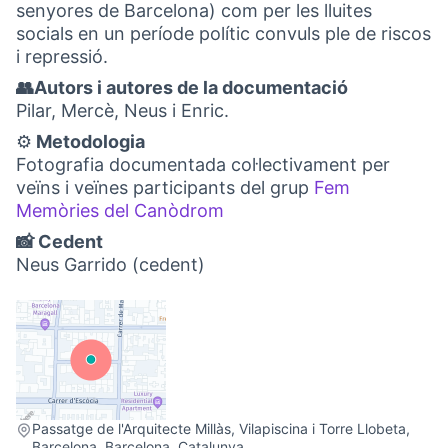
senyores de Barcelona) com per les lluites
socials en un període polític convuls ple de riscos
i repressió.
👥Autors i autores de la documentació
Pilar, Mercè, Neus i Enric.
⚙️
Metodologia
Fotografia documentada col·lectivament per
veïns i veïnes participants del grup
Fem
Memòries del Canòdrom
(Obrir en una pestanya no
📸 Cedent
Neus Garrido (cedent)
(Link externo)
Passatge de l'Arquitecte Millàs, Vilapiscina i Torre Llobeta,
Barcelona, Barcelona, Catalunya