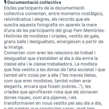
🎙️ Documentació col·lectiva
Els/les participants de la documentació
col·lectiva comenten, entre moments nostàlgics,
reivindicatius i alegres, els records que els
suscita aquesta fotografia on apareix la mare
d'una de les participants del grup Fem Memòries.
Històries de modistes i criades, vestits de gala,
grans balls i desigualtats, emergeixen a partir de
la imatge.
Comenten com eren les relacions de treball i
desigualtat que s'establien al dia a dia entre la
classe alta i la classe treballadora. La modista
que feia vestits a les dones de l'alta societat i que
també se'n cosia per a ella ("les meves tietes,
com que eren modistes, també volien anar
elegants, encara que fossin pobres..."), les
criades que aprofitaven roba que els donaven
dones riques, com ara pijames, i els
transformaven en nous vestits pel seu dia a dia,
o els paletes que construïen cases, molt ben