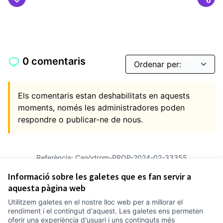
0 comentaris
Els comentaris estan deshabilitats en aquests
moments, només les administradores poden
respondre o publicar-ne de nous.
Referència: Canòdrom-PROP-2024-02-33355
Versió 5
(de 5)
veure altres versions
Informació sobre les galetes que es fan servir a
Verifica l'empremta digital
aquesta pàgina web
Utilitzem galetes en el nostre lloc web per a millorar el
Termes i condicions d'ús
rendiment i el contingut d'aquest. Les galetes ens permeten
Configuració de les galetes
oferir una experiència d'usuari i uns continguts més
Comunitat Canòdrom a Facebook
(Link externo)
Comunitat Canòdrom a Instagram
(Link externo)
Comunitat Canòdrom a YouTube
(Link externo)