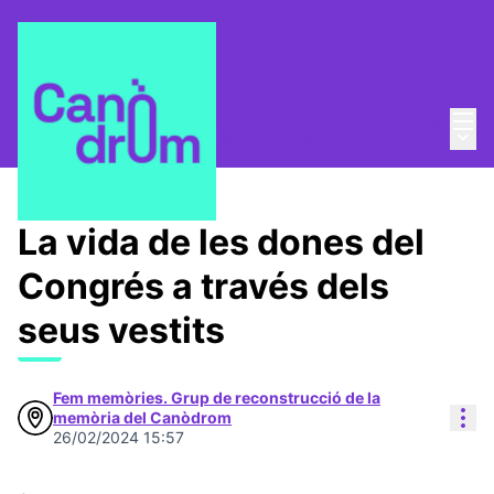
Menú
Entra
Menú 
Taula de Memòries
/
📸 Banc de memòria viva
La vida de les dones del
Congrés a través dels
seus vestits
Fem memòries. Grup de reconstrucció de la
Con
memòria del Canòdrom
26/02/2024 15:57