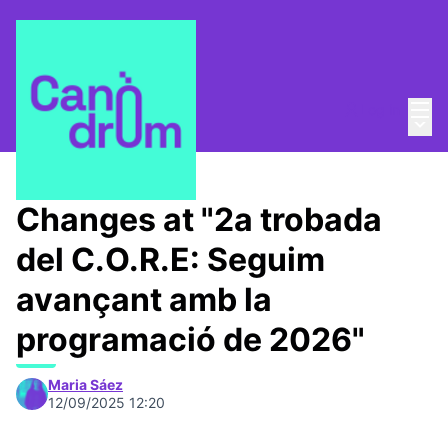
Mai
Log in
Main
C.O.R.E.
/
Meetings
Changes at "2a trobada
del C.O.R.E: Seguim
avançant amb la
programació de 2026"
Maria Sáez
12/09/2025 12:20