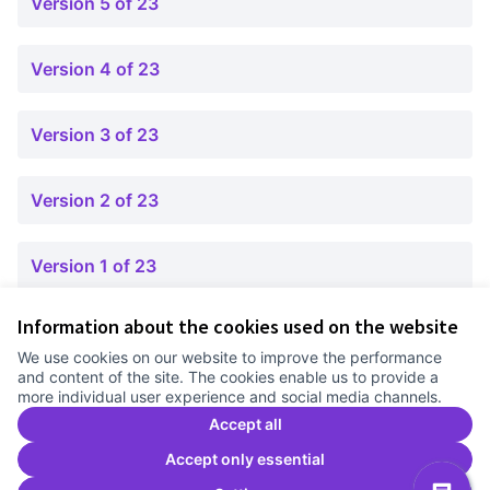
Version 5 of 23
Version 4 of 23
Version 3 of 23
Version 2 of 23
Version 1 of 23
Information about the cookies used on the website
Terms of Service
We use cookies on our website to improve the performance
Cookie settings
and content of the site. The cookies enable us to provide a
Comunitat Canòdrom at Facebook
(External link)
Comunitat Canòdrom at Instagram
(External link)
Comunitat Canòdrom at YouTube
(External link)
English
more individual user experience and social media channels.
Triar la llengua
Elegir el idioma
Choose language
Accept all
Accept only essential