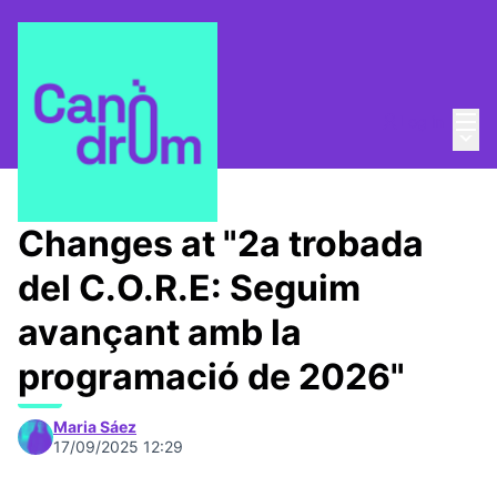
Mai
Log in
Main
C.O.R.E.
/
Meetings
Changes at "2a trobada
del C.O.R.E: Seguim
avançant amb la
programació de 2026"
Maria Sáez
17/09/2025 12:29